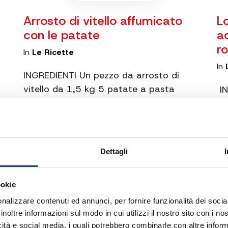
Arrosto di vitello affumicato
L
con le patate
a
r
In
Le Ricette
In
INGREDIENTI Un pezzo da arrosto di
vitello da 1,5 kg 5 patate a pasta
IN
o
bianca Salvia Rosmarino Alloro Pepe
gi
i
Cubebe PROCEDIMENTO Coprite di sale
Ag
grosso o marinate per qualche ora…
bi
Ca
Dettagli
Wo
ookie
nalizzare contenuti ed annunci, per fornire funzionalità dei socia
inoltre informazioni sul modo in cui utilizzi il nostro sito con i n
icità e social media, i quali potrebbero combinarle con altre inform