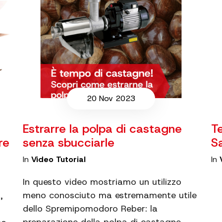
20 Nov 2023
Estrarre la polpa di castagne
T
re
senza sbucciarle
S
In
Video Tutorial
In
In questo video mostriamo un utilizzo
meno conosciuto ma estremamente utile
,
dello Spremipomodoro Reber: la