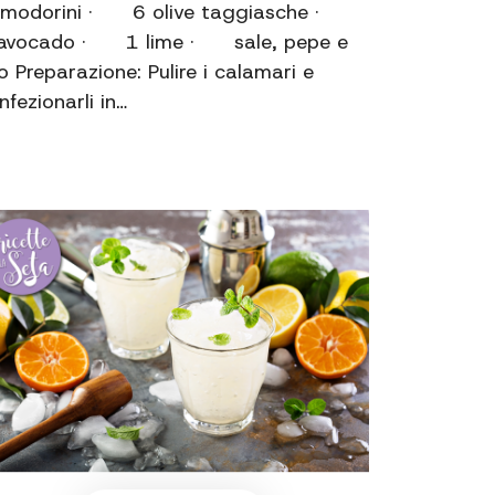
modorini · 6 olive taggiasche ·
avocado · 1 lime · sale, pepe e
io Preparazione: Pulire i calamari e
nfezionarli in…