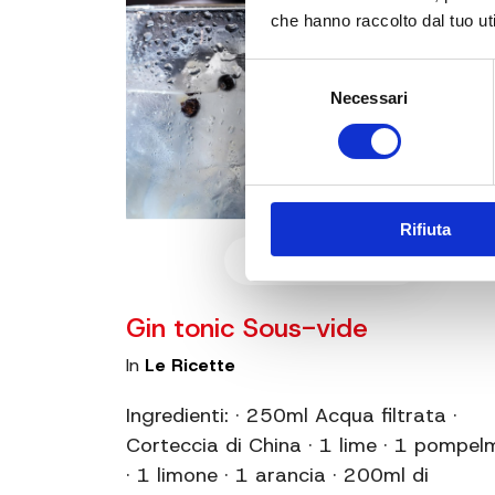
che hanno raccolto dal tuo uti
Selezione
Necessari
del
consenso
Rifiuta
16 Aug 2019
Gin tonic Sous-vide
In
Le Ricette
Ingredienti: · 250ml Acqua filtrata ·
Corteccia di China · 1 lime · 1 pompel
· 1 limone · 1 arancia · 200ml di