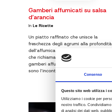
Gamberi affumicati su salsa
d’arancia
In
Le Ricette
Un piatto raffinato che unisce la
freschezza degli agrumi alla profondità
dell’affumicatura, con un tocco esotic
che richiama atmosfere orientali: quest
gamberi affumicati su salsa d’arancia
sono l’incontro perfetto tra…
Consenso
Questo sito web utilizza i c
Utilizziamo i cookie per perso
nostro traffico. Condividiamo 
di analisi dei dati web, pubbl