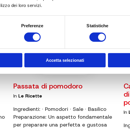
lizzo dei loro servizi.
Preferenze
Statistiche
Accetta selezionati
15 Aug 2019
Passata di pomodoro
C
d
In
Le Ricette
p
Ingredienti: · Pomodori · Sale · Basilico
In
mo
Preparazione: Un aspetto fondamentale
per preparare una perfetta e gustosa
In