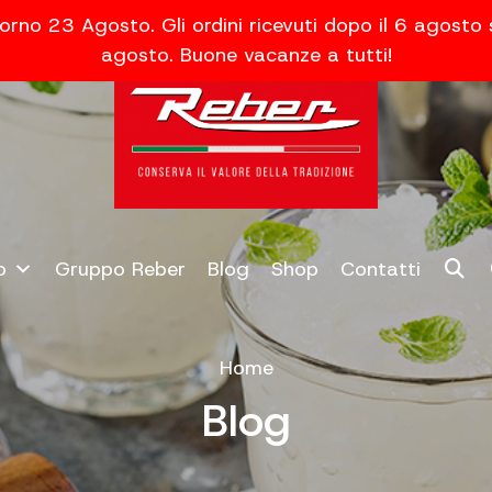
orno 23 Agosto. Gli ordini ricevuti dopo il 6 agosto
agosto. Buone vacanze a tutti!
o
Gruppo Reber
Blog
Shop
Contatti
Home
Blog