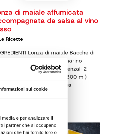
onza di maiale affumicata
ccompagnata da salsa al vino
osso
Le Ricette
GREDIENTI Lonza di maiale Bacche di
nepro Bucce di mele Rosmarino
rumi disidratati Erbe provenzali 2
cchieri di vino rosso (circa 300 ml)
rote, cipolla e sedano Salsa
Informazioni sui cookie
rchester …
l media e per analizzare il
ostri partner che si occupano
azioni che hai fornito loro o