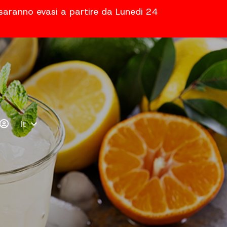
 saranno evasi a partire da Lunedi 24
It