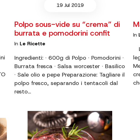
19 Jul 2019
Polpo sous-vide su “crema” di
M
burrata e pomodorini confit
In
In
Le Ricette
L’
ni
le
Ingredienti: · 600g di Polpo · Pomodorini ·
Me
Burrata fresca · Salsa worcester · Basilico
TO
cr
· Sale olio e pepe Preparazione: Tagliare il
ch
polpo fresco, separando i tentacoli dal
resto…