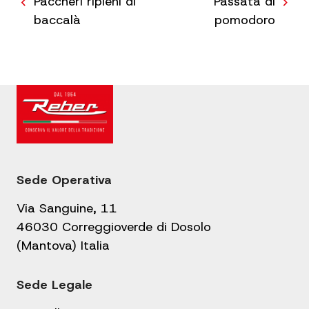
Navigazione
Paccheri ripieni di
Passata di
articoli
baccalà
pomodoro
Sede Operativa
Via Sanguine, 11
46030 Correggioverde di Dosolo
(Mantova) Italia
Sede Legale