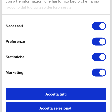
con altre informazioni che hai fornito loro o che hanno
FAMILY - Il sottovuoto per
raccolto dal tuo utilizzo dei loro servizi.
la famiglia
Selezione
Necessari
del
consenso
Preferenze
GOURMET SOUS-VIDE
Statistiche
CBT 10 LT. INOX
Marketing
Accetta tutti
GOURMET SOUS-VIDE
CBT 10 LT. colore CREMA
Accetta selezionati