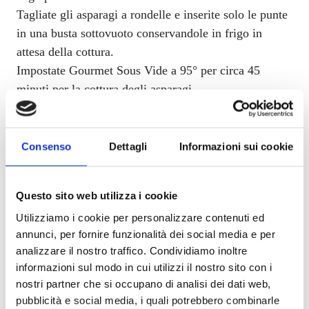
Tagliate gli asparagi a rondelle e inserite solo le punte
in una busta sottovuoto conservandole in frigo in
attesa della cottura.
Impostate Gourmet Sous Vide a 95° per circa 45
minuti per la cottura degli asparagi.
Una volta finita la cottura togliete la busta ed
immergetela in acqua e ghiaccio.
Portate il Gourmet Sous Vide a
55° per circa 20/25
Consenso
Dettagli
Informazioni sui cookie
minuti
e inserite la busta contenente il salmone.
Nel frattempo insaporite gli asparagi facendo
Questo sito web utilizza i cookie
soffriggere un trito veloce di cipolla e passateli in
Utilizziamo i cookie per personalizzare contenuti ed
padella.
annunci, per fornire funzionalità dei social media e per
Coprite il tutto con 2 mestoli di acqua e fate cuocere
analizzare il nostro traffico. Condividiamo inoltre
finchè gli asparagi non si saranno ammorbiditi. Non
informazioni sul modo in cui utilizzi il nostro sito con i
fate evaporare tutta l’acqua, conservatene un mezzo
nostri partner che si occupano di analisi dei dati web,
bicchierino. Una volta cotti passare il tutto a
pubblicità e social media, i quali potrebbero combinarle