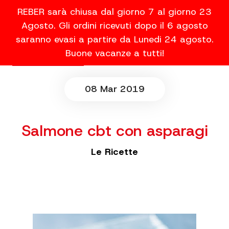
REBER sarà chiusa dal giorno 7 al giorno 23
Agosto. Gli ordini ricevuti dopo il 6 agosto
saranno evasi a partire da Lunedi 24 agosto.
Buone vacanze a tutti!
08 Mar 2019
Salmone cbt con asparagi
Le Ricette