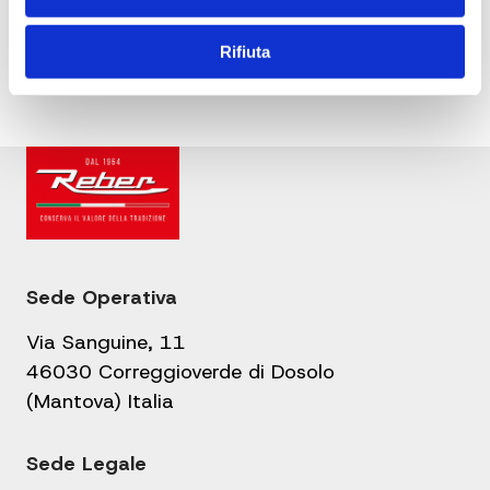
Navigazione
Panino pulled pork
Insalata Russa Cbt
articoli
con salsa BBQ
Rifiuta
Sede Operativa
Via Sanguine, 11
46030 Correggioverde di Dosolo
(Mantova) Italia
Sede Legale