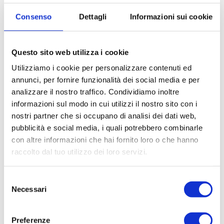
raccontano storie, creano legami e
Consenso
Dettagli
Informazioni sui cookie
accendono emozioni: la pizza appartiene
senza dubbio a questa categoria.…
Questo sito web utilizza i cookie
Utilizziamo i cookie per personalizzare contenuti ed
annunci, per fornire funzionalità dei social media e per
analizzare il nostro traffico. Condividiamo inoltre
informazioni sul modo in cui utilizzi il nostro sito con i
nostri partner che si occupano di analisi dei dati web,
pubblicità e social media, i quali potrebbero combinarle
con altre informazioni che hai fornito loro o che hanno
raccolto dal tuo utilizzo dei loro servizi.
Selezione
Necessari
del
24 Feb 2026
consenso
Preferenze