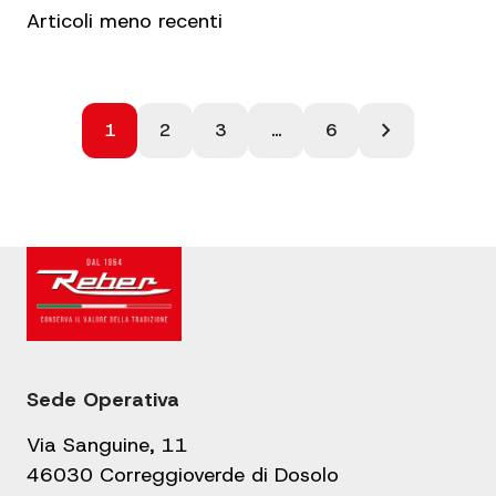
Navigazione
Articoli meno recenti
articoli
Paginazione
chevron_right
1
2
3
…
6
degli
articoli
Sede Operativa
Via Sanguine, 11
46030 Correggioverde di Dosolo