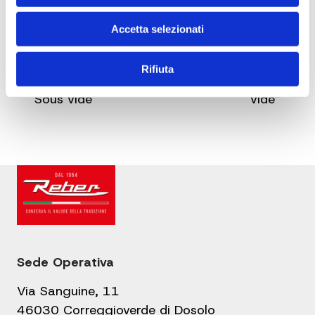
Accetta selezionati
Leggi anche
Rifiuta
Navigazione
Negroni “aromatico”
Margarita “sous-
articoli
Sous vide
vide”
Sede Operativa
Via Sanguine, 11
46030 Correggioverde di Dosolo