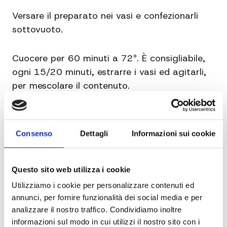
Versare il preparato nei vasi e confezionarli
sottovuoto.
Cuocere per 60 minuti a 72°. È consigliabile,
ogni 15/20 minuti, estrarre i vasi ed agitarli,
per mescolare il contenuto.
A cottura ultimata estrarre i vasi e lasciarli
raffreddare.
Consenso
Dettagli
Informazioni sui cookie
Predisporre uno shaker riempiendolo con
ghiaccio (pìù o meno 200 gr) 300 gr di rum e
Questo sito web utilizza i cookie
la crema di zabaione, shakerarlo
Utilizziamo i cookie per personalizzare contenuti ed
energicamente per qualche minuto.
annunci, per fornire funzionalità dei social media e per
analizzare il nostro traffico. Condividiamo inoltre
informazioni sul modo in cui utilizzi il nostro sito con i
Servire nei bicchieri, guarnendoli con noce