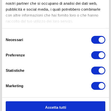
nostri partner che si occupano di analisi dei dati web,
moscata.
pubblicità e social media, i quali potrebbero combinarle
con altre informazioni che hai fornito loro o che hanno
raccolto dal tuo utilizzo dei loro servizi.
In questo articolo abbiamo
usato
Selezione
Necessari
del
consenso
Preferenze
GOURMET SOUS-VIDE
CBT 10 LT. colore CREMA
Statistiche
Marketing
Accetta tutti