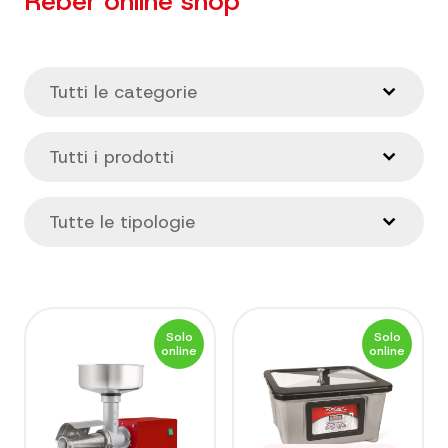
Reber online shop
Solo
Solo
online
online