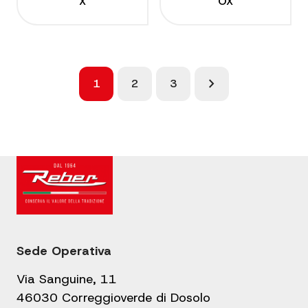
X
OX
chevron_right
1
2
3
Sede Operativa
Via Sanguine, 11
46030 Correggioverde di Dosolo