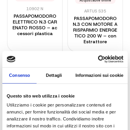
Acquistabile online
10902 N
ARTUS S35
PASSAPOMODORO
PASSAPOMODORO
ELETTRICO N.3 CAR
N.3 CON MOTORE A
ENATO ROSSO – ac
RISPARMIO ENERGE
cessori plastica
TICO 200 W – con
Estrattore
Consenso
Dettagli
Informazioni sui cookie
Questo sito web utilizza i cookie
Acquistabile online
Acquistabile online
Utilizziamo i cookie per personalizzare contenuti ed
annunci, per fornire funzionalità dei social media e per
9008 N
12100 N
analizzare il nostro traffico. Condividiamo inoltre
SPREMIPOMODORO
PASSAPOMODORO
informazioni sul modo in cui utilizzi il nostro sito con i
N. 3 ELETTRICO 450
N.3 CON MOTORE A