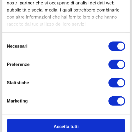
nostri partner che si occupano di analisi dei dati web,
W – accessori INOX
RISPARMIO ENERGE
TICO 200 W con Est
pubblicità e social media, i quali potrebbero combinarle
rattore e Affettaver
con altre informazioni che hai fornito loro o che hanno
dure
raccolto dal tuo utilizzo dei loro servizi.
Selezione
Necessari
del
consenso
Preferenze
Statistiche
Acquistabile online
Acquistabile online
10900 N
10907 N
Marketing
PASSAPOMODORO
TRITACARNE N.5 ELE
ELETTRICO N.3 CAR
TTRICO A RISPARMI
ENATO INOX – acce
O ENERGETICO 150
ssori INOX
W INOX COVER
Accetta tutti