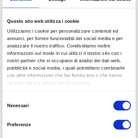
Questo sito web utilizza i cookie
Utilizziamo i cookie per personalizzare contenuti ed
annunci, per fornire funzionalità dei social media e per
analizzare il nostro traffico. Condividiamo inoltre
informazioni sul modo in cui utilizzi il nostro sito con i
nostri partner che si occupano di analisi dei dati web,
30233 N
30226 N
pubblicità e social media, i quali potrebbero combinarle
FORNELLO GPL DIA
FORNELLO GPL DIA
con altre informazioni che hai fornito loro o che hanno
M. 50
M. 40
raccolto dal tuo utilizzo dei loro servizi.
Selezione
Necessari
del
consenso
Preferenze