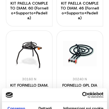
KIT PAELLA COMPLE
KIT PAELLA COMPLE
TO DIAM. 60 (Fornell
TO DIAM. 46 (Fornell
o+Supporto+Padell
o+Supporto+Padell
a)
a)
30160 N
30240 N
KIT FORNELLO DIAM.
FORNELLO GPL DIA
50 + SUPPORTO TR
M. 60
E PIEDI PER FORNELL
O
Consenso
Dettagli
Informazioni sui cookie