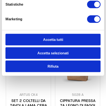
Statistiche
VMP-12 EE
10063 NP
Marketing
PizzaReber Forno Pi
GOURMET SOUS-VI
zza Elettrico con Pi
DE CBT 34 LT. INOX
atto rotante (in arri
vo)
Accetta tutti
Accetta selezionati
Rifiuta
ARTUS CK4
5028 A
SET 2 COLTELLI DA
CIPPATURA PRESSA
TAVOLA LAMA CERA
TA LEGNO DI FAGGI