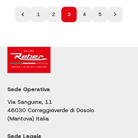
Paginazione
chevron_left
chevron_right
1
2
3
4
5
degli
articoli
Sede Operativa
Via Sanguine, 11
46030 Correggioverde di Dosolo
(Mantova) Italia
Sede Legale