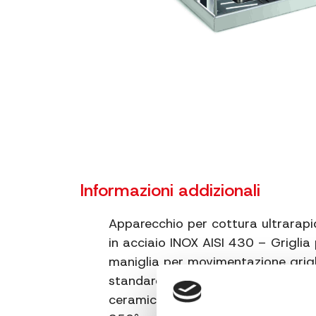
Informazioni addizionali
Apparecchio per cottura ultrarapi
in acciaio INOX AISI 430 – Griglia 
maniglia per movimentazione grigl
standard Italia (28/30 mbar – 37
ceramica microforata con poten