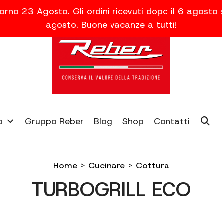
orno 23 Agosto. Gli ordini ricevuti dopo il 6 agosto
agosto. Buone vacanze a tutti!
o
Gruppo Reber
Blog
Shop
Contatti
Home
>
Cucinare
>
Cottura
TURBOGRILL ECO