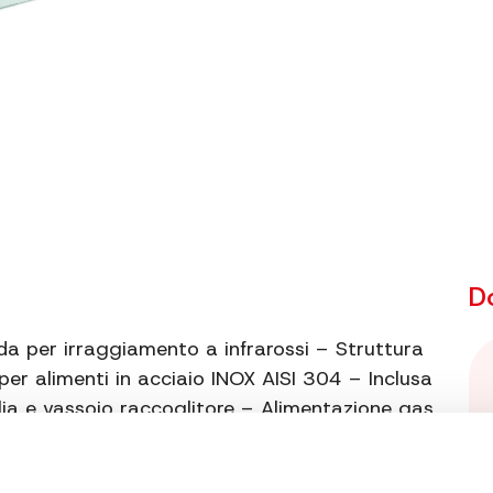
Peso netto
Peso lordo
Temperatura massima
Consumo di gas
Bruciatore
Informazioni extra
Co
D
Informazioni extra
da per irraggiamento a infrarossi – Struttura
per alimenti in acciaio INOX AISI 304 – Inclusa
ia e vassoio raccoglitore – Alimentazione gas
 mbar) con regolatore – Bruciatore in
za massima 3,9 kW – Temperatura massima