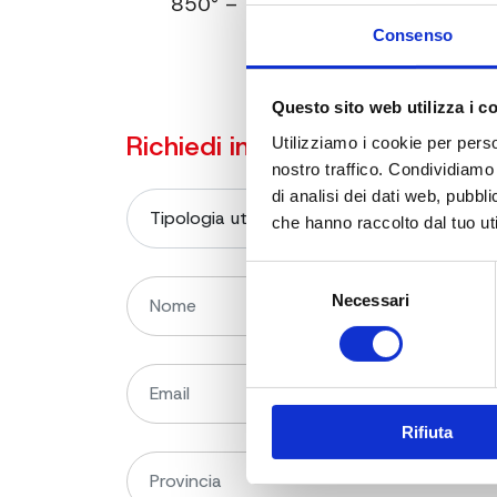
850° – Regolatore di pressione e t
Consenso
Questo sito web utilizza i c
Richiedi informazioni sul prod
Utilizziamo i cookie per perso
nostro traffico. Condividiamo 
di analisi dei dati web, pubbl
che hanno raccolto dal tuo uti
Selezione
Necessari
del
consenso
Rifiuta