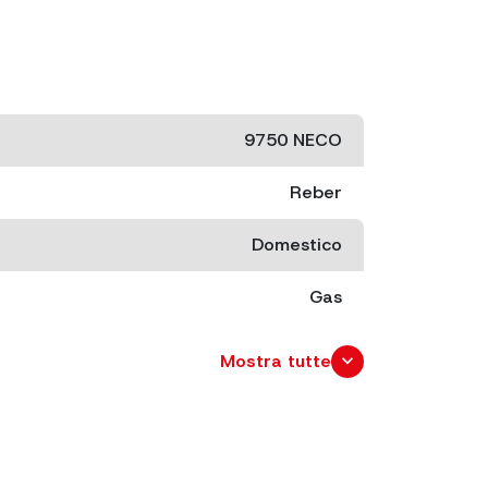
9750 NECO
Reber
Domestico
Gas
cm. 62x32 x 41
expand_more
Mostra tutte
cm. 67x37 x 49
35x22