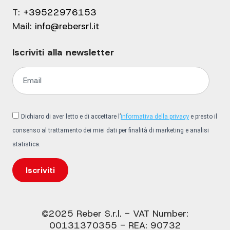
T:
+39522976153
Mail:
info@rebersrl.it
Iscriviti alla newsletter
Dichiaro di aver letto e di accettare l’
informativa della privacy
e presto il
consenso al trattamento dei miei dati per finalità di marketing e analisi
statistica.
Iscriviti
©2025 Reber S.r.l. - VAT Number:
00131370355 - REA: 90732