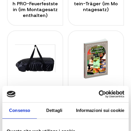
h PRO-Feuerfestste
tein-Träger (im Mo
in (im Montagesatz
ntagesatz)
enthalten)
VMP SA
11000 N
Pizzaofentasche –
Sous-vide-Kochbuc
VMP SA
h IT – 11000 N
Consenso
Dettagli
Informazioni sui cookie
Questo sito web utilizza i cookie