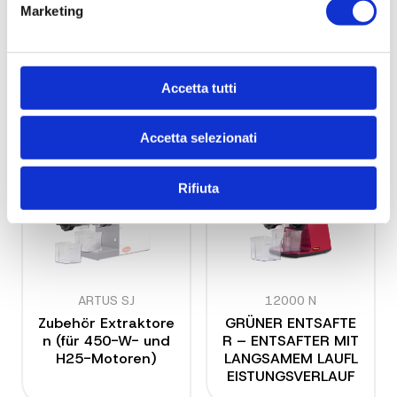
9753 NSP
9753 NS
Marketing
UNTERSTÜTZUNG MI
HALTERUNG MIT 4 S
T 8 SPITZEN für PRO
PITZEN für ECO/AIR-
-Modell (im MONTA
Modelle (im MONTA
GEKIT)
GEKIT)
Accetta tutti
Accetta selezionati
Rifiuta
ARTUS SJ
12000 N
Zubehör Extraktore
GRÜNER ENTSAFTE
n (für 450-W- und
R – ENTSAFTER MIT
H25-Motoren)
LANGSAMEM LAUFL
EISTUNGSVERLAUF