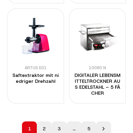
ARTUS E01
10080 N
Saftextraktor mit ni
DIGITALER LEBENSM
edriger Drehzahl
ITTELTROCKNER AU
S EDELSTAHL – 5 FÄ
CHER
Seitennummerierung
chevron_right
1
2
3
…
5