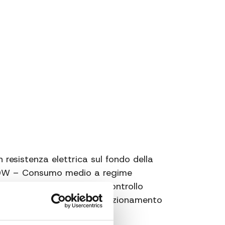
esistenza elettrica sul fondo della
00W – Consumo medio a regime
regolabile 32° – 86° – Controllo
itardata fino a 9 ore e funzionamento