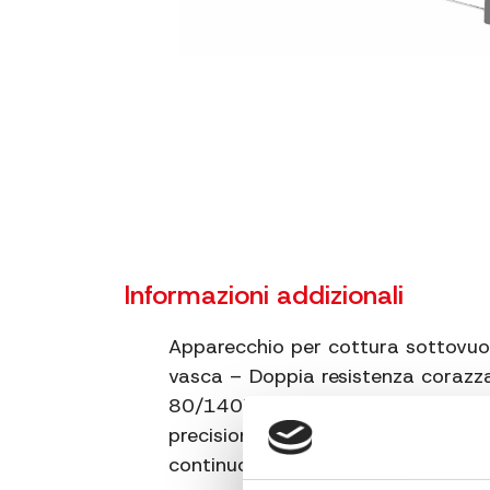
Informazioni addizionali
Apparecchio per cottura sottovuot
vasca – Doppia resistenza cora
80/140W – Sistema a risparmio en
precisione con sonda termica +/- 
continuo fino a 72 ore – Spazio ut