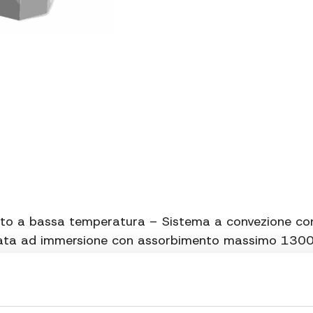
o a bassa temperatura – Sistema a convezione con r
zzata ad immersione con assorbimento massimo 13
ergetico con intercapedine isolante – Temperatura 
0,5° effettivi – Timer programmabile con partenza r
ile per gli alimenti: 70% della vasca