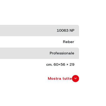
10063 NP
Reber
Professionale
cm. 60x56 x 29
cm. 65x65 x 31
expand_more
Mostra tutte
22.5
25