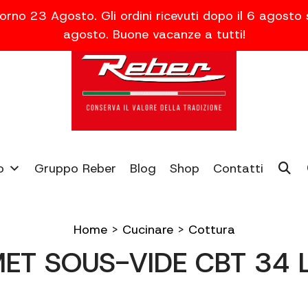
orno 23 Agosto. Gli ordini ricevuti dopo il 6 agosto
agosto. Buone vacanze a tutti!
o
Gruppo Reber
Blog
Shop
Contatti
Home
>
Cucinare
>
Cottura
T SOUS-VIDE CBT 34 L