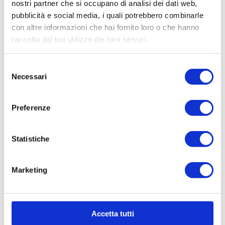
9108 NEB
20830 N
nostri partner che si occupano di analisi dei dati web,
SPREMIPOMODORO
SPREMIPOMODORO
pubblicità e social media, i quali potrebbero combinarle
N.3 ELETTRICO CON
N. 5 ELETTRICO 450
con altre informazioni che hai fornito loro o che hanno
BANCHETTO 450 W
W – accessori Plast
raccolto dal tuo utilizzo dei loro servizi.
Plastica
ica
Selezione
Necessari
del
consenso
Paginazione
chevron_left
chevron_right
1
2
3
Preferenze
degli
articoli
Statistiche
Passapomodoro Manuale vs
Elettrico: Come Scegliere la
Marketing
Soluzione Più Adatta alle
Proprie Esigenze
La scelta tra passapomodoro manuale
Accetta tutti