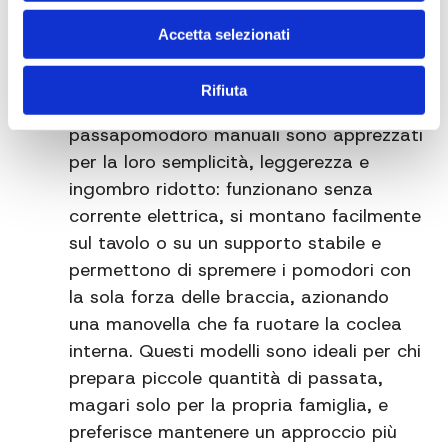
ed elettrico dipende da diversi fattori:
quantità di pomodori da lavorare,
Accetta selezionati
frequenza d’uso, budget disponibile e
preferenze personali in termini di
Rifiuta
praticità e controllo del processo. I
passapomodoro manuali sono apprezzati
per la loro semplicità, leggerezza e
ingombro ridotto: funzionano senza
corrente elettrica, si montano facilmente
sul tavolo o su un supporto stabile e
permettono di spremere i pomodori con
la sola forza delle braccia, azionando
una manovella che fa ruotare la coclea
interna. Questi modelli sono ideali per chi
prepara piccole quantità di passata,
magari solo per la propria famiglia, e
preferisce mantenere un approccio più