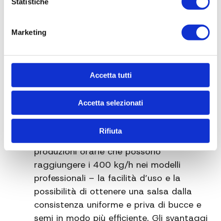
Statistiche
Questi modelli sono indicati per famiglie
numerose, per chi ha un orto e raccoglie
molti pomodori, o per chi ama preparare
Marketing
conserve da regalare ad amici e parenti:
la potenza del motore, la qualità dei
materiali e la capacità di lavorare
Accetta tutti
ininterrottamente per ore rendono il
passapomodoro elettrico un alleato
Accetta selezionati
insostituibile durante la giornata della
passata.I vantaggi dei modelli elettrici
Rifiuta
includono il risparmio di tempo – con
produzioni orarie che possono
raggiungere i 400 kg/h nei modelli
professionali – la facilità d’uso e la
possibilità di ottenere una salsa dalla
consistenza uniforme e priva di bucce e
semi in modo più efficiente. Gli svantaggi