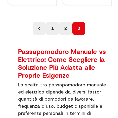
Paginazione
chevron_left
1
2
3
degli
articoli
Passapomodoro Manuale vs
Elettrico: Come Scegliere la
Soluzione Più Adatta alle
Proprie Esigenze
La scelta tra passapomodoro manuale
ed elettrico dipende da diversi fattori:
quantità di pomodori da lavorare,
frequenza d’uso, budget disponibile e
preferenze personali in termini di