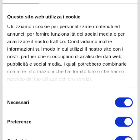
passapomodoro manuale è il costo
economico, unito alla facilità di
Questo sito web utilizza i cookie
riparazione e alla totale autonomia
Utilizziamo i cookie per personalizzare contenuti ed
energetica; di contro, richiede uno sforzo
annunci, per fornire funzionalità dei social media e per
fisico considerevole e tempi di
analizzare il nostro traffico. Condividiamo inoltre
lavorazione più lunghi, risultando poco
informazioni sul modo in cui utilizzi il nostro sito con i
nostri partner che si occupano di analisi dei dati web,
pratico per grandi produzioni. I
pubblicità e social media, i quali potrebbero combinarle
passapomodoro elettrici, al contrario,
con altre informazioni che hai fornito loro o che hanno
rappresentano la soluzione perfetta per
raccolto dal tuo utilizzo dei loro servizi.
chi cerca velocità, praticità ed efficienza:
grazie al motore integrato che fa
Selezione
ruotare velocemente la coclea, la
Necessari
del
separazione della polpa da bucce e semi
consenso
avviene in modo rapido e continuo, senza
Preferenze
alcuno sforzo manuale.