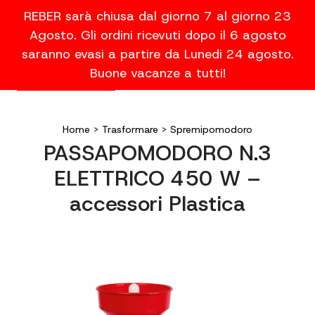
REBER sarà chiusa dal giorno 7 al giorno 23
Agosto. Gli ordini ricevuti dopo il 6 agosto
saranno evasi a partire da Lunedi 24 agosto.
Buone vacanze a tutti!
Home
>
Trasformare
>
Spremipomodoro
PASSAPOMODORO N.3
ELETTRICO 450 W –
accessori Plastica