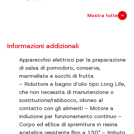
Potenza
450 W
expand_more
Mostra tutte
Dimensioni
cm. 48,7x22,3 x 37,5
Dimensioni imballo
cm. 41,5x23 x 32,5
Informazioni addizionali
Peso netto
6.5
Apparecchio elettrico per la preparazione
di salsa di pomodoro, conserve,
Produzione
70 ~ 140 Kg/h
marmellate e succhi di frutta
– Riduttore a bagno d’olio tipo Long Life,
Paraspruzzi
no
che non necessita di manutenzione o
Imbuto e sgocciolatoio
Plastica
sostituzione/rabbocco, idoneo al
contatto con gli alimenti – Motore a
Ingranaggi
Metallo e nylon
induzione per funzionamento continuo –
Corpo ed eElica di spremitura in resina
Velocità di rotazione
123 g/m
acetalica resistente fino a 150° – Imbuto