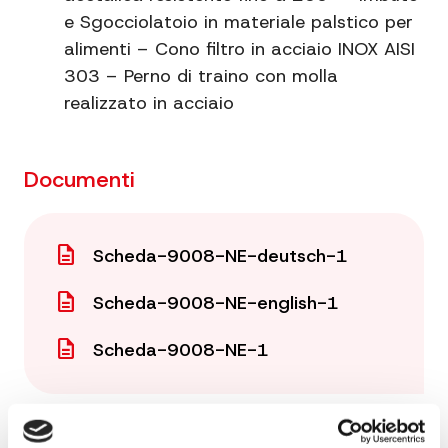
e Sgocciolatoio in materiale palstico per
Materiale
Resina acetalica
alimenti – Cono filtro in acciaio INOX AISI
Misura
3
303 – Perno di traino con molla
realizzato in acciaio
Documenti
description
Scheda-9008-NE-deutsch-1
description
Scheda-9008-NE-english-1
description
Scheda-9008-NE-1