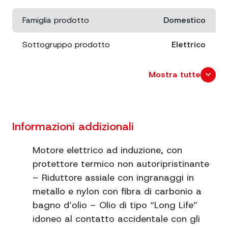
Famiglia prodotto
Domestico
Sottogruppo prodotto
Elettrico
Potenza
450 W
expand_more
Mostra tutte
Dimensioni
cm. 37,5x17 h. 32
Peso netto
7 kg.
Informazioni addizionali
Informazioni
Corpo in alluminio
Motore elettrico ad induzione, con
extra
alimentare
protettore termico non autoripristinante
– Riduttore assiale con ingranaggi in
Informazioni
12 trafile in dotazione
metallo e nylon con fibra di carbonio a
extra
bagno d’olio – Olio di tipo “Long Life”
idoneo al contatto accidentale con gli