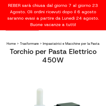
REBER sarà chiusa dal giorno 7 al giorno 23
Agosto. Gli ordini ricevuti dopo il 6 agosto
saranno evasi a partire da Lunedi 24 agosto.
Buone vacanze a tutti!
Home
>
Trasformare
>
Impastatrici e Macchine per la Pasta
Torchio per Pasta Elettrico
450W