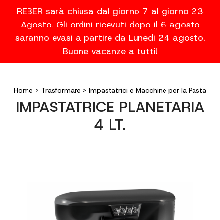
REBER sarà chiusa dal giorno 7 al giorno 23
Agosto. Gli ordini ricevuti dopo il 6 agosto
saranno evasi a partire da Lunedi 24 agosto.
Buone vacanze a tutti!
Home
>
Trasformare
>
Impastatrici e Macchine per la Pasta
IMPASTATRICE PLANETARIA
4 LT.