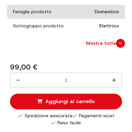
Famiglia prodotto
Domestico
Sottogruppo prodotto
Elettrico
Potenza
1000 W
expand_more
Mostra tutte
Dimensioni
cm. 22x35 x h. 28
99,00
€
Produzione
1,5 kg/5 min
−
+
Capacità
4 LT.
Dimensioni imballo
cm. 42x33 x h. 40
Aggiungi al carrello
Peso netto
4 kg.
Spedizione assicurata
Pagamenti sicuri
Reso facile
Peso Imballato
5,5 kg.