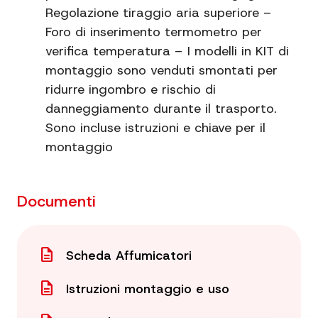
Regolazione tiraggio aria superiore –
Griglie incluse
3
Foro di inserimento termometro per
verifica temperatura – I modelli in KIT di
Ganci inclusi
5
montaggio sono venduti smontati per
ridurre ingombro e rischio di
danneggiamento durante il trasporto.
Sono incluse istruzioni e chiave per il
montaggio
Documenti
description
Scheda Affumicatori
description
Istruzioni montaggio e uso