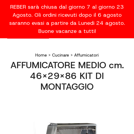
REBER sarà chiusa dal giorno 7 al giorno 23
Agosto. Gli ordini ricevuti dopo il 6 agosto
saranno evasi a partire da Lunedi 24 agosto.
Buone vacanze a tutti!
Home
>
Cucinare
>
Affumicatori
AFFUMICATORE MEDIO cm.
46x29x86 KIT DI
MONTAGGIO