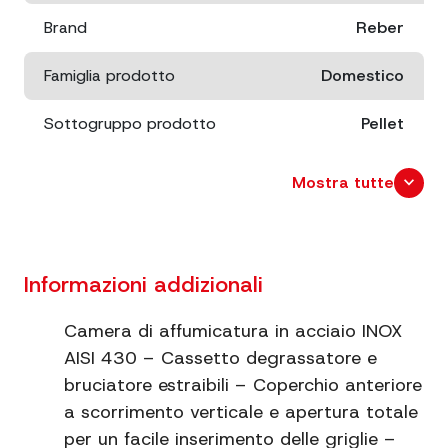
Brand
Reber
Famiglia prodotto
Domestico
Sottogruppo prodotto
Pellet
Dimensioni
cm. 46x29
expand_more
Mostra tutte
x 86
Peso netto
12.7
Informazioni addizionali
Peso lordo
16.7
Camera di affumicatura in acciaio INOX
Dimensioni imballo
cm. 94x51
AISI 430 – Cassetto degrassatore e
x 16
bruciatore estraibili – Coperchio anteriore
a scorrimento verticale e apertura totale
Predisposizione per accessorio
Sì
affumicatura a freddo
per un facile inserimento delle griglie –