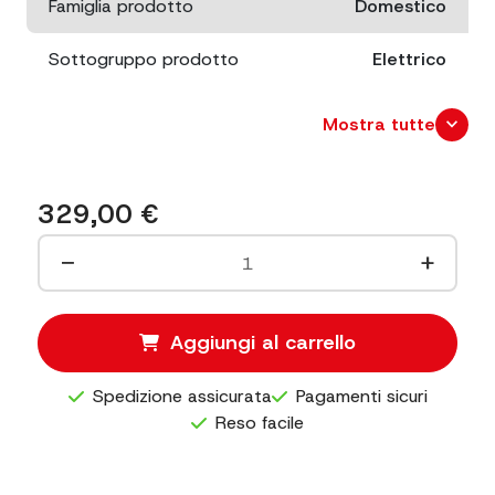
Famiglia prodotto
Domestico
Sottogruppo prodotto
Elettrico
Potenza
140 W
expand_more
Mostra tutte
Diametro lama
220
329,00
€
Dimensioni
cm. 48x35 x 31
−
+
Dimensioni
cm. 35x47 x 38
imballo
Aggiungi al carrello
Capacità di
mm. 140x170
taglio
Spedizione assicurata
Pagamenti sicuri
Reso facile
Peso netto
11
Peso lordo
12