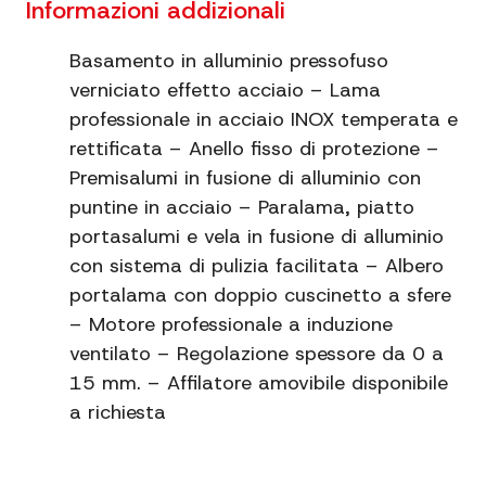
Informazioni addizionali
Affilatore
Amovibile (non incluso)
Basamento in alluminio pressofuso
verniciato effetto acciaio – Lama
Regolazione
0 - 15 mm
professionale in acciaio INOX temperata e
spessore
rettificata – Anello fisso di protezione –
Informazioni
Struttura in alluminio
Premisalumi in fusione di alluminio con
extra
pressofuso verniciato
puntine in acciaio – Paralama, piatto
portasalumi e vela in fusione di alluminio
con sistema di pulizia facilitata – Albero
portalama con doppio cuscinetto a sfere
– Motore professionale a induzione
ventilato – Regolazione spessore da 0 a
15 mm. – Affilatore amovibile disponibile
a richiesta