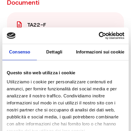
Documenti
description
TA22-F
description
TA22-GB
description
TA22
Consenso
Dettagli
Informazioni sui cookie
Questo sito web utilizza i cookie
Utilizziamo i cookie per personalizzare contenuti ed
Richiedi informazioni sul prodotto
annunci, per fornire funzionalità dei social media e per
analizzare il nostro traffico. Condividiamo inoltre
informazioni sul modo in cui utilizzi il nostro sito con i
nostri partner che si occupano di analisi dei dati web,
pubblicità e social media, i quali potrebbero combinarle
con altre informazioni che hai fornito loro o che hanno
raccolto dal tuo utilizzo dei loro servizi.