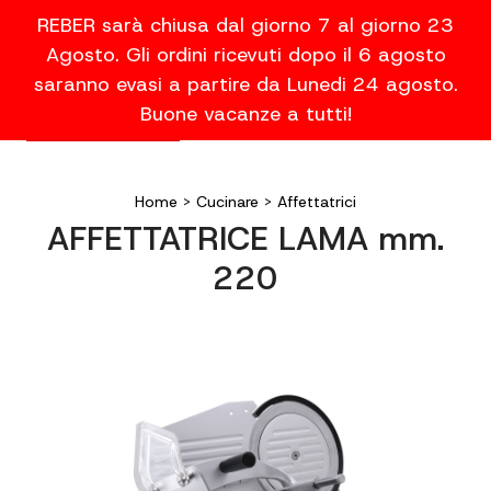
REBER sarà chiusa dal giorno 7 al giorno 23
Agosto. Gli ordini ricevuti dopo il 6 agosto
saranno evasi a partire da Lunedi 24 agosto.
Buone vacanze a tutti!
Home
>
Cucinare
>
Affettatrici
AFFETTATRICE LAMA mm.
220