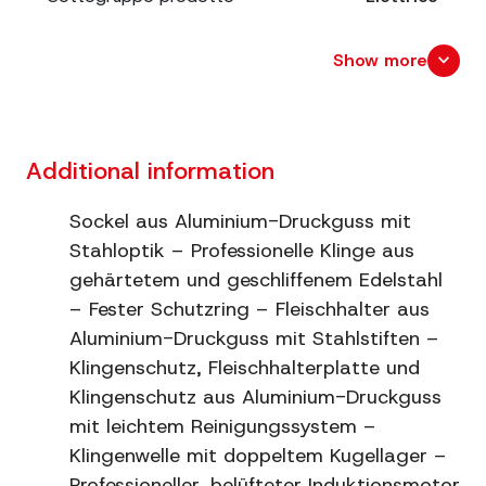
Leistung
140 W
expand_more
Show more
Klingendurchmesser
220
Abmessungen
cm. 48x35 x 31
Additional information
Verpackungsgröße
cm. 35x47 x 38
Sockel aus Aluminium-Druckguss mit
Stahloptik – Professionelle Klinge aus
Schneidkapazität
mm. 140x170
gehärtetem und geschliffenem Edelstahl
– Fester Schutzring – Fleischhalter aus
Nettogewicht
11
Aluminium-Druckguss mit Stahlstiften –
Bruttogewicht
12
Klingenschutz, Fleischhalterplatte und
Klingenschutz aus Aluminium-Druckguss
Schärfer
Amovibile (non incluso)
mit leichtem Reinigungssystem –
Klingenwelle mit doppeltem Kugellager –
Zusätzliche
Struttura in alluminio
Professioneller, belüfteter Induktionsmotor