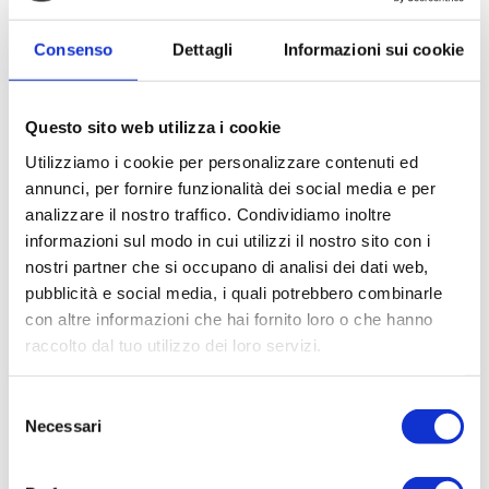
Consenso
Dettagli
Informazioni sui cookie
KIT 1005
KIT 1004
KIT ASSISTENZA OLI
KIT ASSISTENZA OLI
O/GUARNIZIONI N.5
O/GUARNIZIONI N.5
Questo sito web utilizza i cookie
CON INGRANAGGI I
CON INGRANAGGI
N ACCIAIO
Utilizziamo i cookie per personalizzare contenuti ed
annunci, per fornire funzionalità dei social media e per
analizzare il nostro traffico. Condividiamo inoltre
informazioni sul modo in cui utilizzi il nostro sito con i
nostri partner che si occupano di analisi dei dati web,
pubblicità e social media, i quali potrebbero combinarle
con altre informazioni che hai fornito loro o che hanno
raccolto dal tuo utilizzo dei loro servizi.
Selezione
KIT 1002
KIT 1003
Necessari
del
KIT ASSISTENZA OLI
KIT ASSISTENZA OLI
consenso
O/GUARNIZIONI N.5
O/GUARNIZIONI N.3