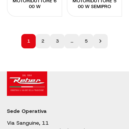
MOTORIDUTTORE 6
MOTORIDUTTORE 5
00 W
00 W SEMIPRO
Paginazione
chevron_right
1
2
3
…
5
degli
articoli
Sede Operativa
Via Sanguine, 11