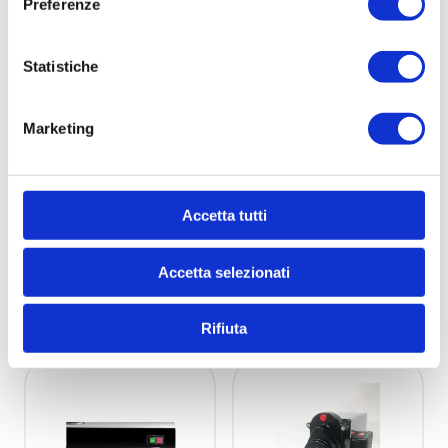
Preferenze
CON INGRANAGGI
Statistiche
Marketing
Accetta tutti
KIT 1001
1073 A
Accetta selezionati
KIT ASSISTENZA OLI
FLACONE OLIO PER
O/GUARNIZIONI N.3
RIDUTTORI 100 ml
Rifiuta