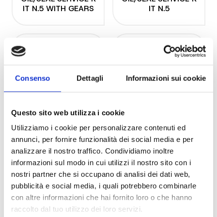
IT N.5 WITH GEARS
IT N.5
Consenso
Dettagli
Informazioni sui cookie
Questo sito web utilizza i cookie
Utilizziamo i cookie per personalizzare contenuti ed
KIT 1003
KIT 1001
annunci, per fornire funzionalità dei social media e per
OIL/SEAL SERVICE K
OIL/SEAL SERVICE K
analizzare il nostro traffico. Condividiamo inoltre
IT N.3 WITH GEARS
IT N.3
informazioni sul modo in cui utilizzi il nostro sito con i
nostri partner che si occupano di analisi dei dati web,
pubblicità e social media, i quali potrebbero combinarle
con altre informazioni che hai fornito loro o che hanno
raccolto dal tuo utilizzo dei loro servizi.