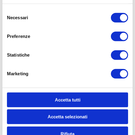
Selezione
Necessari
del
consenso
1073 A
20951 N
Preferenze
35
Professional CE Fair
100 ml BOTTLE OF
ed Gear Motor – 6
GEAR OIL
00 W
Statistiche
Marketing
Accetta tutti
Accetta selezionati
9602 NSP
9602 N
Rifiuta