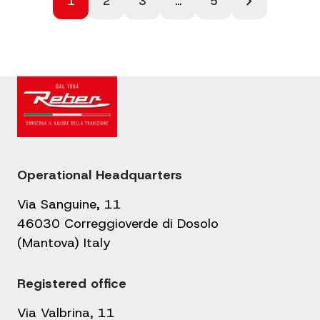
chevron_right
1
2
3
…
5
pagination
Operational Headquarters
Via Sanguine, 11
46030 Correggioverde di Dosolo
(Mantova) Italy
Registered office
Via Valbrina, 11