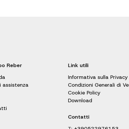
po Reber
Link utili
da
Informativa sulla Privacy
i assistenza
Condizioni Generali di V
Cookie Policy
Download
tti
Contatti
T:
+390522976153