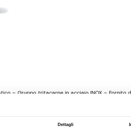
Materiale
Informazioni
Pias
extra
ico – Gruppo tritacarne in acciaio INOX – Fornito di
lla con fissaggio di sicurezza – Fissaggio a morset
Dettagli