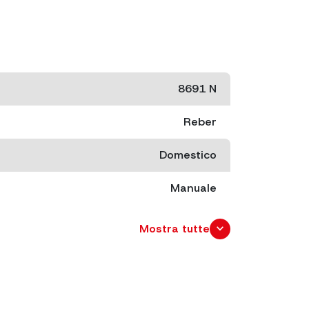
8691 N
Reber
Domestico
Manuale
cm.25,5x21 x 27
expand_more
Mostra tutte
cm. 18x10,5 x 25
2.1