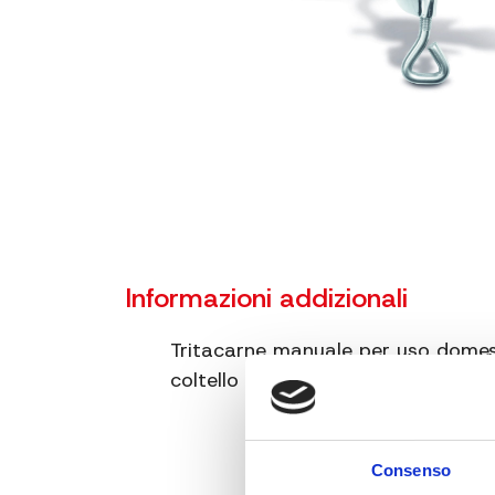
Informazioni addizionali
Tritacarne manuale per uso domest
coltello in acciaio INOX – Manove
Consenso