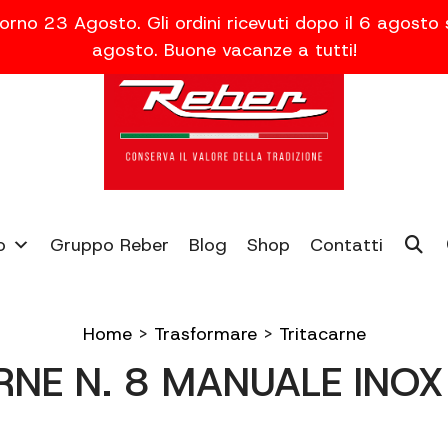
orno 23 Agosto. Gli ordini ricevuti dopo il 6 agosto
agosto. Buone vacanze a tutti!
o
Gruppo Reber
Blog
Shop
Contatti
Home
>
Trasformare
>
Tritacarne
RNE N. 8 MANUALE INOX 