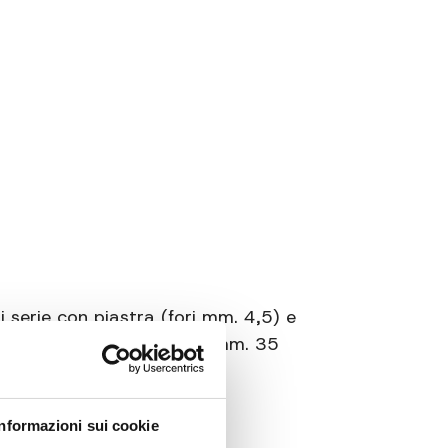
Inox AISI 304
tra fori diametro 4,5 e coltello in acciaio
INOX
 serie con piastra (fori mm. 4,5) e
to con escursione massima mm. 35
Informazioni sui cookie