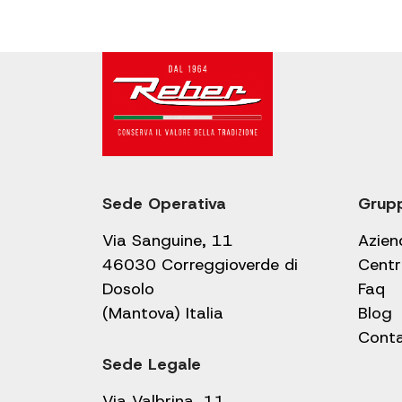
Sede Operativa
Grup
Via Sanguine, 11
Azien
46030 Correggioverde di
Centr
Dosolo
Faq
(Mantova) Italia
Blog
Conta
Sede Legale
Via Valbrina, 11