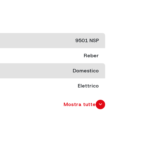
9501 NSP
Reber
Domestico
Elettrico
500 W
expand_more
Mostra tutte
cm. 55x24,5 x 33
cm. 59x29 x 37,5