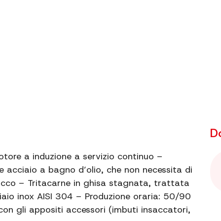
Peso netto
Produzione
Ingranaggi
Velocità di
rotazione
In dotazione
Piastr
D
tore a induzione a servizio continuo –
Materiale
e acciaio a bagno d’olio, che non necessita di
cco – Tritacarne in ghisa stagnata, trattata
Informazioni
iaio inox AISI 304 – Produzione oraria: 50/90
extra
n gli appositi accessori (imbuti insaccatori,