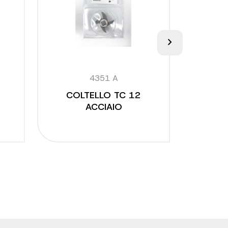
chevron_right
4351 A
COLTELLO TC 12
SERI
ACCIAIO
INSAC