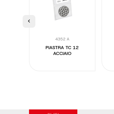
PORTO
chevron_left
 TC 12
sto di
ello)
4352 A
PIASTRA TC 12
ACCIAIO