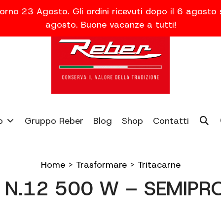
orno 23 Agosto. Gli ordini ricevuti dopo il 6 agosto
agosto. Buone vacanze a tutti!
o
Gruppo Reber
Blog
Shop
Contatti
Home
>
Trasformare
>
Tritacarne
 N.12 500 W – SEMIPR