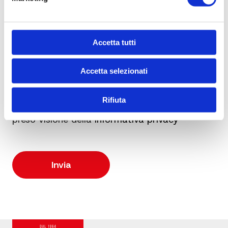
Accetta tutti
Accetta selezionati
Rifiuta
Dichiaro di essere maggiorenne e di aver
preso visione della
Informativa privacy