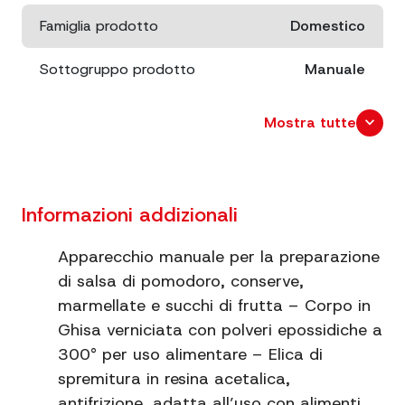
Famiglia prodotto
Domestico
Sottogruppo prodotto
Manuale
Dimensioni
cm. 31x23,5 x 36,5
expand_more
Mostra tutte
Dimensioni imballo
cm. 29x19,5 x2 9,5
Peso netto
2.5
Informazioni addizionali
Imbuto e sgocciolatoio
inox
Apparecchio manuale per la preparazione
di salsa di pomodoro, conserve,
Misura
3
marmellate e succhi di frutta – Corpo in
Ghisa verniciata con polveri epossidiche a
300° per uso alimentare – Elica di
spremitura in resina acetalica,
antifrizione, adatta all’uso con alimenti,