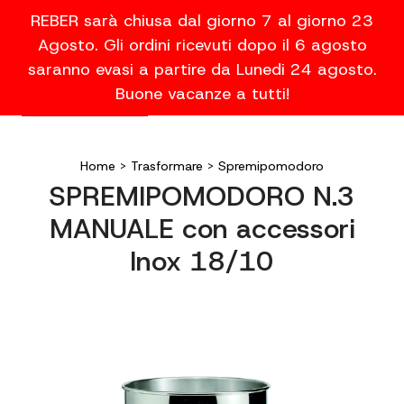
REBER sarà chiusa dal giorno 7 al giorno 23
Agosto. Gli ordini ricevuti dopo il 6 agosto
saranno evasi a partire da Lunedi 24 agosto.
Buone vacanze a tutti!
Home
>
Trasformare
>
Spremipomodoro
SPREMIPOMODORO N.3
MANUALE con accessori
Inox 18/10