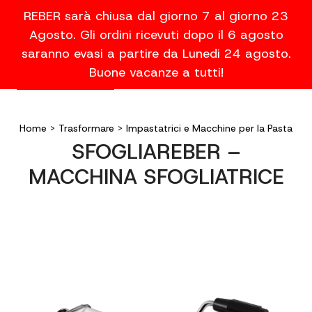
REBER sarà chiusa dal giorno 7 al giorno 23
Agosto. Gli ordini ricevuti dopo il 6 agosto
saranno evasi a partire da Lunedi 24 agosto.
Buone vacanze a tutti!
Home
>
Trasformare
>
Impastatrici e Macchine per la Pasta
SFOGLIAREBER –
MACCHINA SFOGLIATRICE