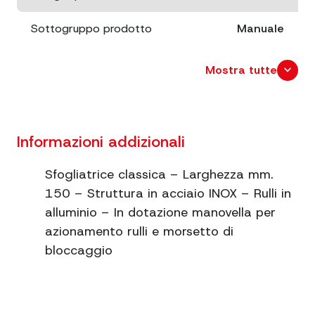
Sottogruppo prodotto
Manuale
Dimensioni
cm. 35,5x13,5 x 12,5
expand_more
Mostra tutte
Capacità
Rulli da 150 mm
Dimensioni imballo
cm. 21x14,5 x 13,5
Informazioni addizionali
Peso netto
1.3
Sfogliatrice classica – Larghezza mm.
150 – Struttura in acciaio INOX – Rulli in
Informazioni extra
Struttura in acciaio
alluminio – In dotazione manovella per
azionamento rulli e morsetto di
bloccaggio