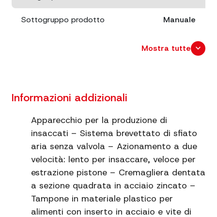
Sottogruppo prodotto
Manuale
Capacità
LT. 10
expand_more
Mostra tutte
Dimensioni
cm. 44x31 x 86
Dimensioni imballo
cm. 89x38 x 35
Informazioni addizionali
Peso netto
24
Apparecchio per la produzione di
insaccati – Sistema brevettato di sfiato
Ingranaggi
Acciaio
aria senza valvola – Azionamento a due
velocità: lento per insaccare, veloce per
Materiale
INOX AISI 430
estrazione pistone – Cremagliera dentata
Struttura
Fianchi aperti con piede
a sezione quadrata in acciaio zincato –
Tampone in materiale plastico per
Utilizzo
Verticale + Orizzontale
alimenti con inserto in acciaio e vite di