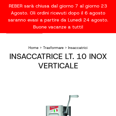
REBER sarà chiusa dal giorno 7 al giorno 23
Agosto. Gli ordini ricevuti dopo il 6 agosto
saranno evasi a partire da Lunedi 24 agosto.
Buone vacanze a tutti!
Home
>
Trasformare
>
Insaccatrici
INSACCATRICE LT. 10 INOX
VERTICALE