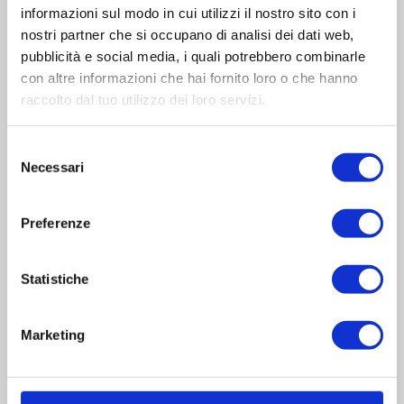
Via Sanguine, 11
informazioni sul modo in cui utilizzi il nostro sito con i
nostri partner che si occupano di analisi dei dati web,
46030 Correggioverde di Dosolo
pubblicità e social media, i quali potrebbero combinarle
(Mantova) Italia
con altre informazioni che hai fornito loro o che hanno
raccolto dal tuo utilizzo dei loro servizi.
Sede Legale
Via Valbrina, 11
Selezione
Necessari
del
42045 Luzzara
consenso
(Reggio Emilia) Italia
Preferenze
Gruppo Reber
Statistiche
Azienda
Centri assistenza
Faq
Marketing
Blog
Contatti