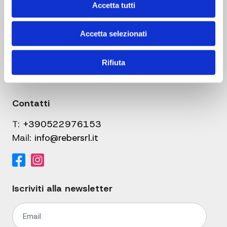
Accetta tutti
Link utili
Informativa sulla Privacy
Accetta selezionati
Condizioni Generali di Vendita
Cookie Policy
Rifiuta
Download
Contatti
T:
+390522976153
Mail:
info@rebersrl.it
Iscriviti alla newsletter