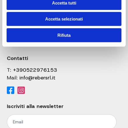
Accetta tutti
Link utili
Informativa sulla Privacy
Accetta selezionati
Condizioni Generali di Vendita
Cookie Policy
Rifiuta
Download
Contatti
T:
+390522976153
Mail:
info@rebersrl.it
Iscriviti alla newsletter