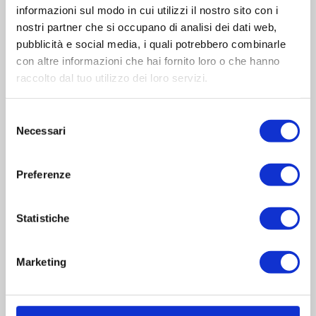
Via Sanguine, 11
informazioni sul modo in cui utilizzi il nostro sito con i
nostri partner che si occupano di analisi dei dati web,
46030 Correggioverde di Dosolo
pubblicità e social media, i quali potrebbero combinarle
(Mantova) Italia
con altre informazioni che hai fornito loro o che hanno
raccolto dal tuo utilizzo dei loro servizi.
Sede Legale
Via Valbrina, 11
Selezione
Necessari
del
42045 Luzzara
consenso
(Reggio Emilia) Italia
Preferenze
Gruppo Reber
Statistiche
Azienda
Centri assistenza
Faq
Marketing
Blog
Contatti