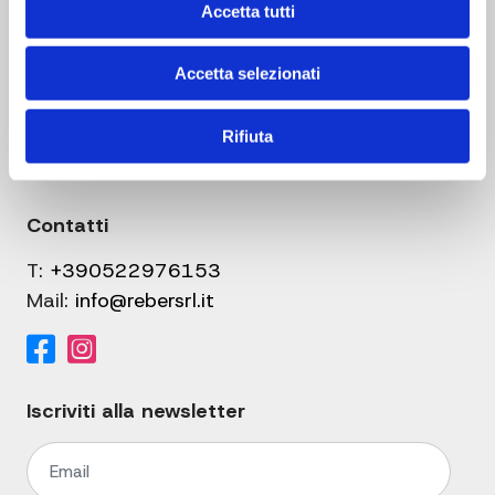
Accetta tutti
Link utili
Informativa sulla Privacy
Accetta selezionati
Condizioni Generali di Vendita
Cookie Policy
Rifiuta
Download
Contatti
T:
+390522976153
Mail:
info@rebersrl.it
Iscriviti alla newsletter