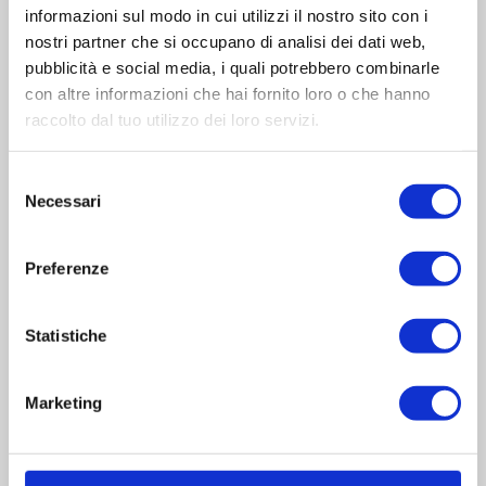
Via Sanguine, 11
informazioni sul modo in cui utilizzi il nostro sito con i
nostri partner che si occupano di analisi dei dati web,
46030 Correggioverde di Dosolo
pubblicità e social media, i quali potrebbero combinarle
(Mantova) Italia
con altre informazioni che hai fornito loro o che hanno
raccolto dal tuo utilizzo dei loro servizi.
Sede Legale
Via Valbrina, 11
Selezione
Necessari
del
42045 Luzzara
consenso
(Reggio Emilia) Italia
Preferenze
Gruppo Reber
Statistiche
Azienda
Centri assistenza
Faq
Marketing
Blog
Contatti