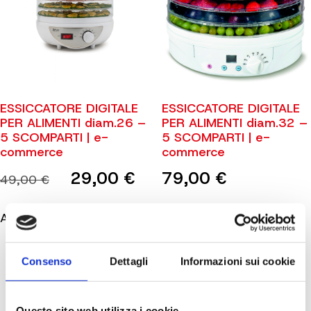
ESSICCATORE DIGITALE
ESSICCATORE DIGITALE
PER ALIMENTI diam.26 –
PER ALIMENTI diam.32 –
5 SCOMPARTI | e-
5 SCOMPARTI | e-
commerce
commerce
Il
Il
29,00
€
79,00
€
49,00
€
prezzo
prezzo
originale
attuale
Aggiungi al carrello
Aggiungi al carrello
era:
è:
49,00 €.
29,00 €.
Consenso
Dettagli
Informazioni sui cookie
Questo sito web utilizza i cookie