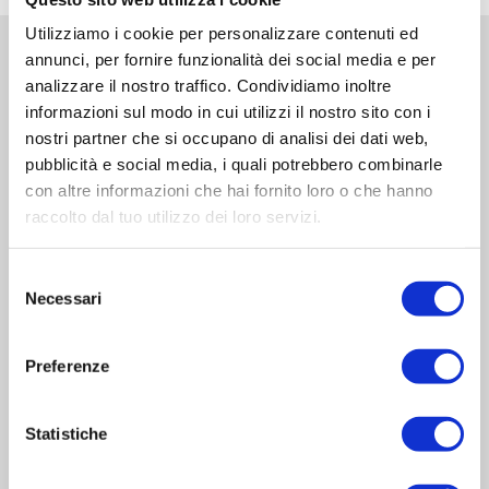
Utilizziamo i cookie per personalizzare contenuti ed
annunci, per fornire funzionalità dei social media e per
analizzare il nostro traffico. Condividiamo inoltre
informazioni sul modo in cui utilizzi il nostro sito con i
nostri partner che si occupano di analisi dei dati web,
Sede Operativa
pubblicità e social media, i quali potrebbero combinarle
con altre informazioni che hai fornito loro o che hanno
Via Sanguine, 11
raccolto dal tuo utilizzo dei loro servizi.
46030 Correggioverde di Dosolo
(Mantova) Italia
Selezione
Necessari
del
Sede Legale
consenso
Preferenze
Via Valbrina, 11
42045 Luzzara
(Reggio Emilia) Italia
Statistiche