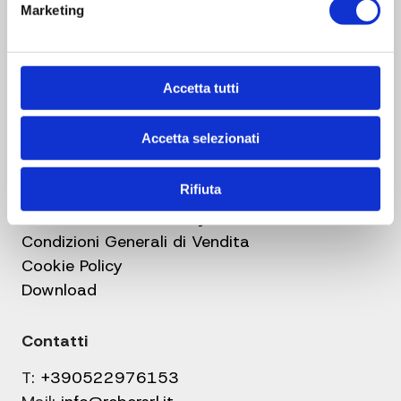
Gruppo Reber
Marketing
Azienda
Centri assistenza
Faq
Accetta tutti
Blog
Contatti
Accetta selezionati
Link utili
Rifiuta
Informativa sulla Privacy
Condizioni Generali di Vendita
Cookie Policy
Download
Contatti
T:
+390522976153