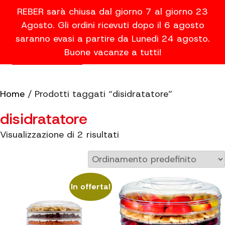
REBER sarà chiusa dal giorno 7 al giorno 23
Agosto. Gli ordini ricevuti dopo il 6 agosto
saranno evasi a partire da Lunedi 24 agosto.
Buone vacanze a tutti!
Home
/ Prodotti taggati “disidratatore”
disidratatore
Visualizzazione di 2 risultati
In offerta!