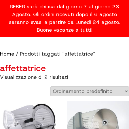
REBER sarà chiusa dal giorno 7 al giorno 23
Agosto. Gli ordini ricevuti dopo il 6 agosto
saranno evasi a partire da Lunedi 24 agosto.
Buone vacanze a tutti!
Home
/ Prodotti taggati “affettatrice”
affettatrice
Visualizzazione di 2 risultati