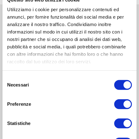
Utilizziamo i cookie per personalizzare contenuti ed
annunci, per fornire funzionalità dei social media e per
analizzare il nostro traffico. Condividiamo inoltre
informazioni sul modo in cui utilizzi il nostro sito con i
nostri partner che si occupano di analisi dei dati web,
Sede Operativa
pubblicità e social media, i quali potrebbero combinarle
con altre informazioni che hai fornito loro o che hanno
Via Sanguine, 11
raccolto dal tuo utilizzo dei loro servizi.
46030 Correggioverde di Dosolo
(Mantova) Italia
Selezione
Necessari
del
Sede Legale
consenso
Preferenze
Via Valbrina, 11
42045 Luzzara
(Reggio Emilia) Italia
Statistiche