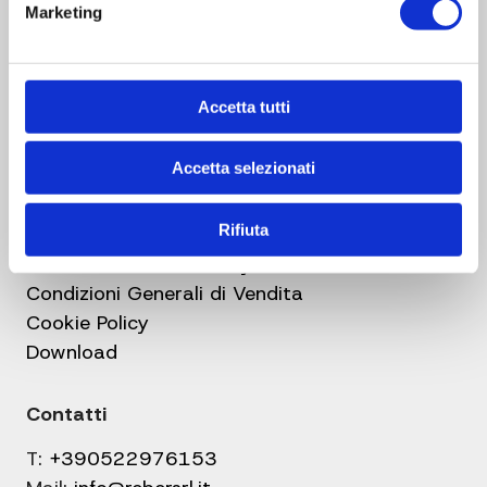
Gruppo Reber
Marketing
Azienda
Centri assistenza
Faq
Accetta tutti
Blog
Contatti
Accetta selezionati
Link utili
Rifiuta
Informativa sulla Privacy
Condizioni Generali di Vendita
Cookie Policy
Download
Contatti
T:
+390522976153