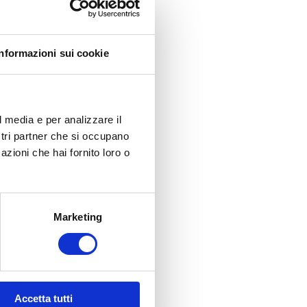
ti di gomma
e una
te fino a scioglierlo.
r dolci negli oli e uno
Informazioni sui cookie
60°C, versate la
l media e per analizzare il
hiedere circa 35 minuti.
ostri partner che si occupano
a e mescolate bene.
azioni che hai fornito loro o
liatelo a pezzi.
lo.
Marketing
Accetta tutti