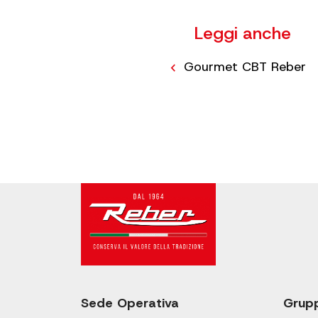
Leggi anche
Navigazione
Gourmet CBT Reber
articoli
Sede Operativa
Grup