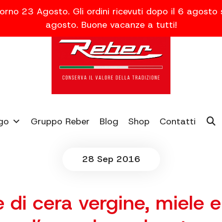
orno 23 Agosto. Gli ordini ricevuti dopo il 6 agosto
agosto. Buone vacanze a tutti!
go
Gruppo Reber
Blog
Shop
Contatti
28 Sep 2016
 di cera vergine, miele e