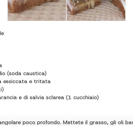
le
a
dio (soda caustica)
 essiccata e tritata
i)
arancia e di salvia sclarea (1 cucchiaio)
golare poco profondo. Mettete il grasso, gli oli bas
o, a fuoco basso.