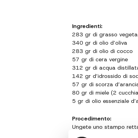
Ingredienti:
283 gr di grasso vegeta
340 gr di olio d’oliva
283 gr di olio di cocco
57 gr di cera vergine
312 gr di acqua distillat
142 gr d’idrossido di so
57 gr di scorza d’arancia
80 gr di miele (2 cucchia
5 gr di olio essenziale d’
Procedimento:
Ungete uno stampo rettan
una casseruola di acciai