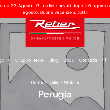
orno 23 Agosto. Gli ordini ricevuti dopo il 6 agosto
agosto. Buone vacanze a tutti!
go
Gruppo Reber
Blog
Shop
Contatti
Home
>
Italia
>
Umbria
Perugia