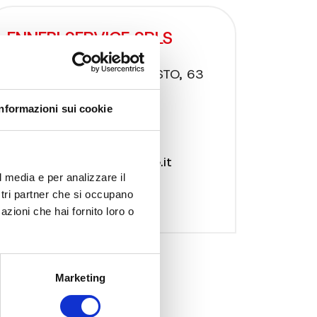
ENNEBI SERVICE SRLS
STRADA LUDOVICO ARIOSTO, 63
- 06063 MAGIONE
Informazioni sui cookie
Umbria - Italia
Telefono:
075 8472242
Email:
info@ennebiservice.it
l media e per analizzare il
ostri partner che si occupano
azioni che hai fornito loro o
Marketing