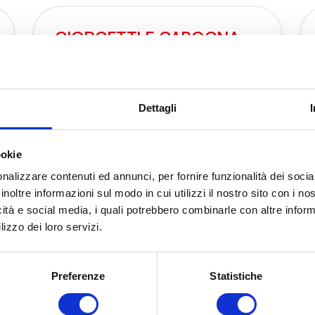
GIORGETTI E CAPOGNA
SNC
VIALE FIRENZE, 101 B - 06034
Dettagli
FOLIGNO
Umbria - Italia
ookie
Telefono:
0742 24118
nalizzare contenuti ed annunci, per fornire funzionalità dei socia
Email:
inoltre informazioni sul modo in cui utilizzi il nostro sito con i n
giorgettiecapogna@virgilio.it
icità e social media, i quali potrebbero combinarle con altre inform
lizzo dei loro servizi.
Preferenze
Statistiche