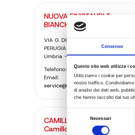
NUOVA FINISTAURI &
BIANCHI snc
VIA G. DOTTORI, 90 - 06132
Consenso
PERUGIA
Umbria - Italia
Questo sito web utilizza i c
Telefono:
075 5287800
Utilizziamo i cookie per perso
Email:
nostro traffico. Condividiamo 
service@finistauriebianchi.191.it
di analisi dei dati web, pubbl
che hanno raccolto dal tuo uti
Selezione
CAMILLONI SNC di
Necessari
del
consenso
Camilloni Fabrizio & c.