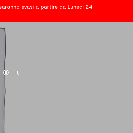
 saranno evasi a partire da Lunedi 24
It