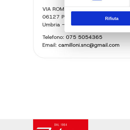
VIA ROMEO GALLENGA 84 -
06127 PERUGIA
Rifiuta
Umbria - Italia
Telefono:
075 5054365
Email:
camilloni.snc@gmail.com