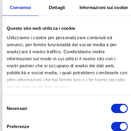
Alcune ricette prevedono una salsa molto
Consenso
Dettagli
Informazioni sui cookie
densa aggiungendo ancora pinoli e mollica di
pane raffermo, personalmente preferisco una
Questo sito web utilizza i cookie
salsa più delicata e fluida che esalta i sapori
dei vari pesci utilizzati.
Utilizziamo i cookie per personalizzare contenuti ed
annunci, per fornire funzionalità dei social media e per
analizzare il nostro traffico. Condividiamo inoltre
Quando il pesce sarà cotto lasciate intiepidire
informazioni sul modo in cui utilizzi il nostro sito con i
sottovuoto poi pulitelo e tenetelo al fresco; il
nostri partner che si occupano di analisi dei dati web,
branzino e l’orata andranno spezzettati a
pubblicità e social media, i quali potrebbero combinarle con
scaglie con le mani mentre i gamberi
altre informazioni che hai fornito loro o che hanno raccolto
andranno tagliati a rondelle tenendone
dal tuo utilizzo dei loro servizi.
quattro interi per guarnire.
Selezione
Necessari
del
In un piatto piuttosto largo, impiattate il
consenso
cappon magro con l’aiuto di un coppapasta
come segue:
Preferenze