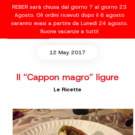
REBER sarà chiusa dal giorno 7 al giorno 23
Agosto. Gli ordini ricevuti dopo il 6 agosto
saranno evasi a partire da Lunedi 24 agosto.
Buone vacanze a tutti!
12 May 2017
Il “Cappon magro” ligure
Le Ricette