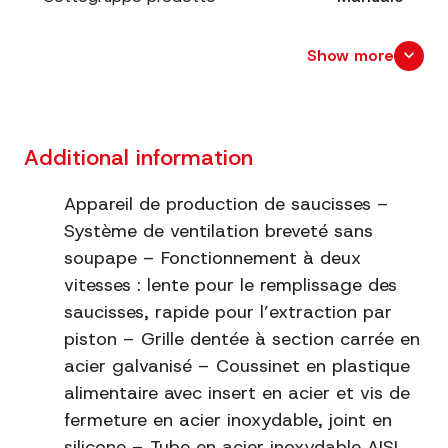
Capacité
LT. 3
expand_more
Show more
Dimensions
cm. 65x33 x 20
Dimensions emballage
cm. 48,5x25 x 25
Additional information
Poids net
8.7
Appareil de production de saucisses –
Système de ventilation breveté sans
Engrenages
Zama
soupape – Fonctionnement à deux
vitesses : lente pour le remplissage des
Matériel
Acciaio verniciato rosso
saucisses, rapide pour l’extraction par
Structure
Monoblocco
piston – Grille dentée à section carrée en
acier galvanisé – Coussinet en plastique
Utilisation
Orizzontale
alimentaire avec insert en acier et vis de
fermeture en acier inoxydable, joint en
silicone – Tube en acier inoxydable AISI