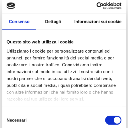
Responsable ou au sein du groupe
d’entreprises.
Consenso
Dettagli
Informazioni sui cookie
Communication des Données
personnelles
Questo sito web utilizza i cookie
Le Responsable peut transmettre certaines
Utilizziamo i cookie per personalizzare contenuti ed
Données personnelles à des tiers impliqués
annunci, per fornire funzionalità dei social media e per
analizzare il nostro traffico. Condividiamo inoltre
dans l’exécution des commandes, tant
informazioni sul modo in cui utilizzi il nostro sito con i
pendant qu’après la vente.
nostri partner che si occupano di analisi dei dati web,
pubblicità e social media, i quali potrebbero combinarle
Les informations peuvent également être
con altre informazioni che hai fornito loro o che hanno
communiquées à des sociétés liées ou
raccolto dal tuo utilizzo dei loro servizi.
contrôlées par le Responsable ou à des tiers
dans le cadre d’opérations extraordinaires,
Selezione
dans le respect de la législation applicable.
Necessari
del