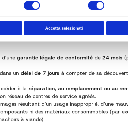
 à :
030 Correggioverde di Dosolo (MN)
,
e leur
emballage d’origine complet
.
 du client.
Accetta selezionati
dans un
délai de 14 jours
à compter de la réception d
t d’une
garantie légale de conformité
de
24 mois
(
t dans un
délai de 7 jours
à compter de sa découverte
rocéder à la
réparation, au remplacement ou au r
son réseau de centres de service agréés.
mages résultant d’un usage inapproprié, d’une mauva
 composants ni des matériaux consommables (par ex
achoirs à viande).