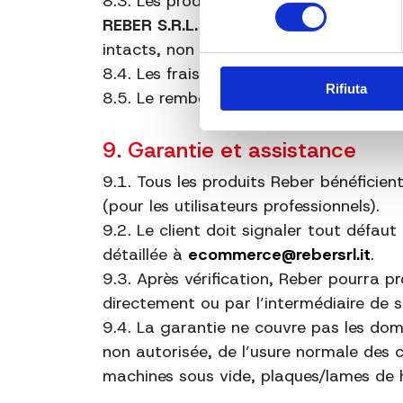
8.3. Les produits doivent être retournés
consenso
REBER S.R.L. – Via Sanguine 11 – 46
intacts, non utilisés et accompagnés d
8.4. Les frais de retour sont à la charge
Rifiuta
8.5. Le remboursement sera effectué 
9. Garantie et assistance
9.1. Tous les produits Reber bénéficien
(pour les utilisateurs professionnels).
9.2. Le client doit signaler tout défau
détaillée à
ecommerce@rebersrl.it
.
9.3. Après vérification, Reber pourra p
directement ou par l’intermédiaire de 
9.4. La garantie ne couvre pas les dom
non autorisée, de l’usure normale des
machines sous vide, plaques/lames de h