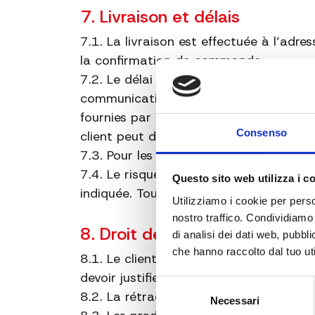
7. Livraison et délais
7.1. La livraison est effectuée à l’adre
la confirmation de commande.
7.2. Le délai moyen d’expédition est d
communication spécifique. Le délai de l
fournies par le client (téléphone et e-m
Consenso
client peut demander le
numéro de sui
7.3. Pour les produits volumineux ou ex
7.4. Le risque de perte ou de détériora
Questo sito web utilizza i c
indiquée. Tout dommage de transport d
Utilizziamo i cookie per perso
nostro traffico. Condividiamo 
8. Droit de rétractation (un
di analisi dei dati web, pubbl
che hanno raccolto dal tuo uti
8.1. Le client consommateur peut se r
devoir justifier sa décision.
Selezione
8.2. La rétractation doit être communi
Necessari
del