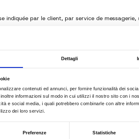
sse indiquée par le client, par service de messagerie,
e
3 jours ouvrables
, sauf indication différente figuran
ivraison dépend du lieu de destination et des politi
ail) peuvent être utilisées par le transporteur pour t
Dettagli
vi
pour vérifier l’état d’avancement de l’envoi.
pédiés sur palettes, la livraison pourra être effectué
tion des marchandises est transféré au client au mom
ookie
oit être signalé
dans le premier jour ouvrable suiva
nalizzare contenuti ed annunci, per fornire funzionalità dei socia
inoltre informazioni sul modo in cui utilizzi il nostro sito con i n
iquement pour les consommateurs)
icità e social media, i quali potrebbero combinarle con altre inform
lizzo dei loro servizi.
étracter du contrat dans un
délai de 14 jours
à comp
quée par écrit à l’adresse e-mail :
ecommerce@rebers
Preferenze
Statistiche