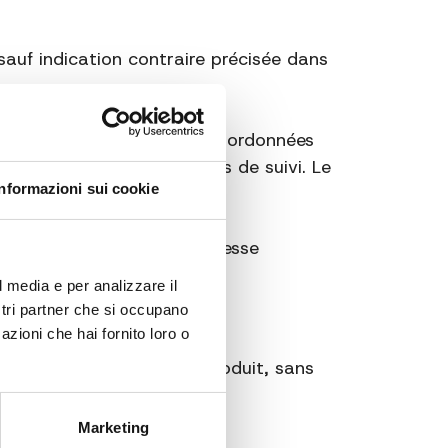
 sauf indication contraire précisée dans
t sur la fiche produit ou
ques du transporteur. Les coordonnées
ransmettre les informations de suivi. Le
Informazioni sui cookie
e sur rendez-vous.
ent de la livraison à l’adresse
nt la livraison
.
l media e per analizzare il
ostri partner che si occupano
azioni che hai fornito loro o
ter de la réception du produit, sans
rl.it
.
Marketing