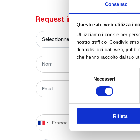
Consenso
Request information on the p
Questo sito web utilizza i c
Utilizziamo i cookie per perso
nostro traffico. Condividiamo 
di analisi dei dati web, pubbl
che hanno raccolto dal tuo uti
Selezione
Necessari
del
consenso
Rifiuta