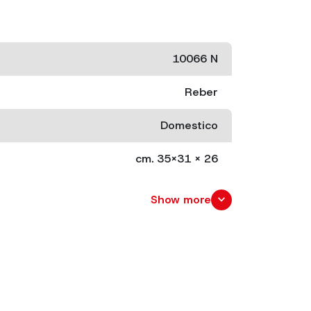
10066 N
Reber
Domestico
cm. 35x31 x 26
cm. 42x42 x 31
expand_more
Show more
3
4.65