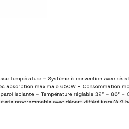
asse température – Système à convection avec résist
 avec absorption maximale 650W – Consommation m
paroi isolante – Température réglable 32° – 86° – 
nuterie programmable avec départ différé jusqu’à 9 
our les aliments : 70% de la cuve