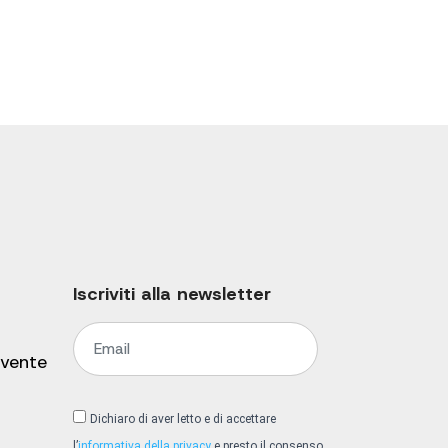
Iscriviti alla newsletter
 vente
Dichiaro di aver letto e di accettare
l’
informativa della privacy
e presto il consenso