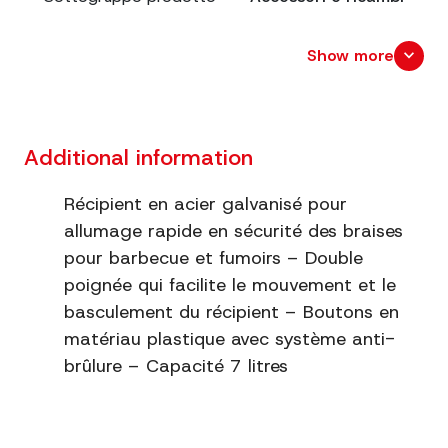
Dimensions
cm. 16x20 x 40
expand_more
Show more
Poids net
1.2
Poids brut
1.5
Additional information
Dimensions emballage
cm. 20x22 x 41
Récipient en acier galvanisé pour
allumage rapide en sécurité des braises
Informations supplémentaires
120
pour barbecue et fumoirs – Double
poignée qui facilite le mouvement et le
basculement du récipient – Boutons en
matériau plastique avec système anti-
brûlure – Capacité 7 litres