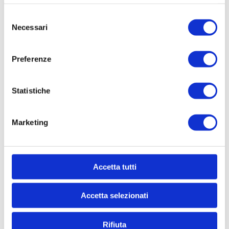
Selezione
Necessari
del
consenso
Preferenze
Statistiche
Marketing
Je déclare être majeur(e) et avoir pris
Accetta tutti
connaissance de la
Politique de confidentialité
Accetta selezionati
Rifiuta