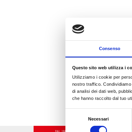
VIA VOLTA, 
PHONE
Consenso
0586 6804
EMAIL
cre.li@tin.it
Questo sito web utilizza i c
Utilizziamo i cookie per perso
nostro traffico. Condividiamo 
di analisi dei dati web, pubbl
che hanno raccolto dal tuo uti
Selezione
Necessari
del
consenso