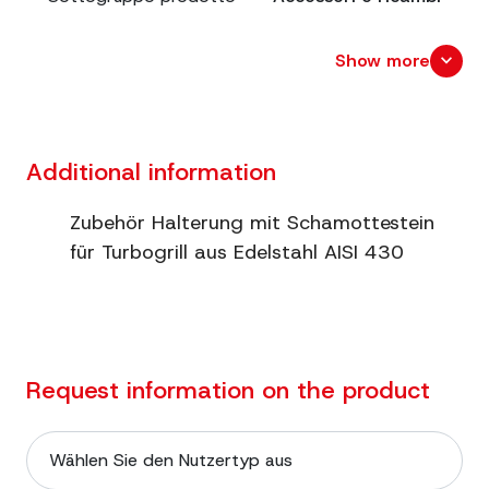
Abmessungen
cm. 36x22 x 2,5
expand_more
Show more
Verpackungsgröße
cm. 42x24 x 8,5
Gittermaß
Additional information
Nettogewicht
1.54
Zubehör Halterung mit Schamottestein
für Turbogrill aus Edelstahl AISI 430
Bruttogewicht
1.78
Zusätzliche
Supporto in acciaio INOX
Informationen
AISI 430
Request information on the product