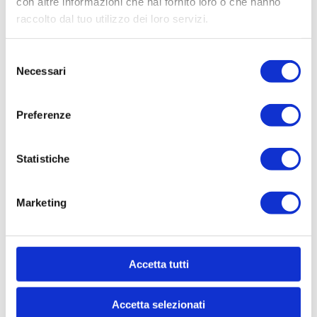
con altre informazioni che hai fornito loro o che hanno
raccolto dal tuo utilizzo dei loro servizi.
Selezione
Necessari
del
consenso
Preferenze
Statistiche
Marketing
Accetta tutti
Ich erkläre, dass ich volljährig bin und die
Datenschutzerklärung
zur Kenntnis genommen
Accetta selezionati
habe