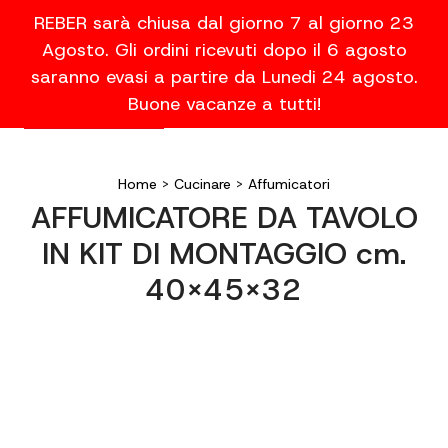
REBER sarà chiusa dal giorno 7 al giorno 23
Agosto. Gli ordini ricevuti dopo il 6 agosto
saranno evasi a partire da Lunedi 24 agosto.
Buone vacanze a tutti!
Home
>
Cucinare
>
Affumicatori
AFFUMICATORE DA TAVOLO
IN KIT DI MONTAGGIO cm.
40x45x32