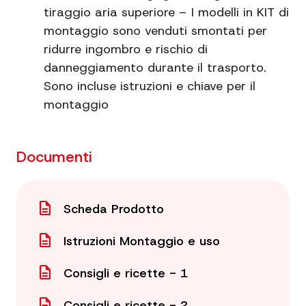
tiraggio aria superiore – I modelli in KIT di
Griglie incluse
1
montaggio sono venduti smontati per
ridurre ingombro e rischio di
Ganci inclusi
no
danneggiamento durante il trasporto.
Sono incluse istruzioni e chiave per il
montaggio
Documenti
description
Scheda Prodotto
description
Istruzioni Montaggio e uso
description
Consigli e ricette - 1
description
Consigli e ricette - 2