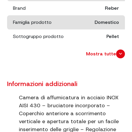
Brand
Reber
Famiglia prodotto
Domestico
Sottogruppo prodotto
Pellet
Dimensioni
cm. 40x45
expand_more
Mostra tutte
x 32
Peso netto
6.5
Informazioni addizionali
Peso lordo
8.8
Camera di affumicatura in acciaio INOX
Dimensioni imballo
cm. 57x33
AISI 430 – bruciatore incorporato –
x 26
Coperchio anteriore a scorrimento
verticale e apertura totale per un facile
Predisposizione per accessorio
Sì
affumicatura a freddo
inserimento delle griglie – Regolazione