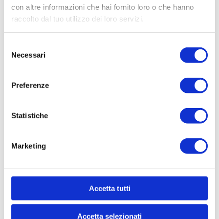
con altre informazioni che hai fornito loro o che hanno
raccolto dal tuo utilizzo dei loro servizi.
Selezione
Dichiaro di essere maggiorenne e di aver
Necessari
del
preso visione della
Informativa privacy
consenso
Preferenze
Statistiche
Marketing
Accessori
Accetta tutti
Accetta selezionati