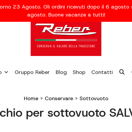
orno 23 Agosto. Gli ordini ricevuti dopo il 6 agosto
agosto. Buone vacanze a tutti!
o
Gruppo Reber
Blog
Shop
Contatti
Home
>
Conservare
>
Sottovuoto
chio per sottovuoto SA