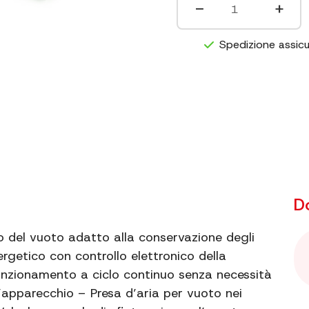
−
+
Lunghezza max saldatura
Livello massimo di vuoto
Spedizione assic
Capacità di aspirazione
Dimensioni
Dimensioni imballo
Peso netto
D
Indicatore di vuoto
llo del vuoto adatto alla conservazione degli
Informazioni extra
rgetico con controllo elettronico della
unzionamento a ciclo continuo senza necessità
l’apparecchio – Presa d’aria per vuoto nei