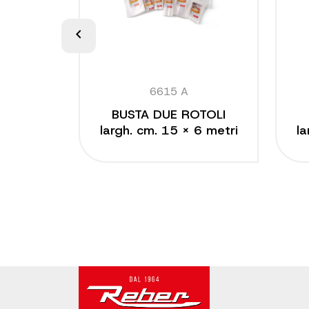
chevron_left
0
6615 A
CHETTI
BUSTA DUE ROTOLI
 30x40
largh. cm. 15 x 6 metri
la