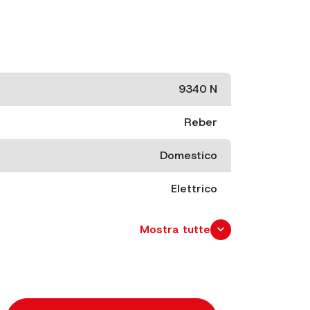
9340 N
Reber
Domestico
Elettrico
Bianco
expand_more
Mostra tutte
ta
180 W
Regolabile