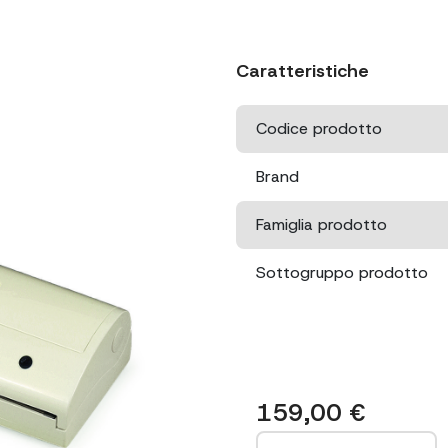
Caratteristiche
Codice prodotto
Brand
Famiglia prodotto
Sottogruppo prodotto
Colore
Potenza massima assorbi
159,00
€
Tempo di saldatura