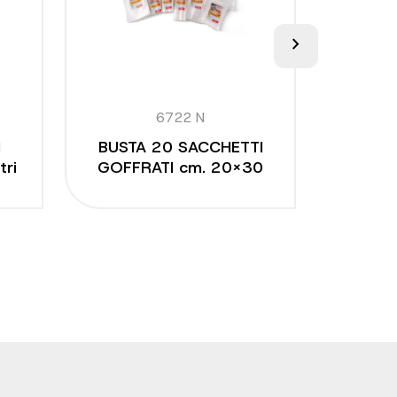
chevron_right
6722 N
I
BUSTA 20 SACCHETTI
BUSTA
tri
GOFFRATI cm. 20x30
GOFFR