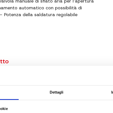
alvola manuale di sfiato aria per l’apertura
namento automatico con possibilità di
 Potenza della saldatura regolabile
otto
Dettagli
ookie