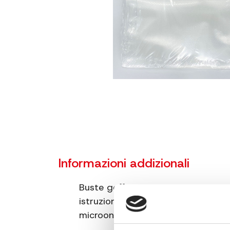
Informazioni addizionali
Buste goffrate per sottovuoto – Ma
istruzioni del proprio comunce di r
microonde – Adatte alla cottura 