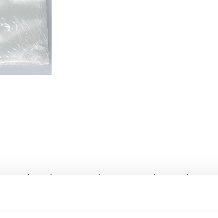
teriale multistrato PP/PE – Materiale completamente 
esidenza) – Spessore 90/100 micron – Utilizzabili in 
sottovuoto fino a una temperatura di 100° per 4 or