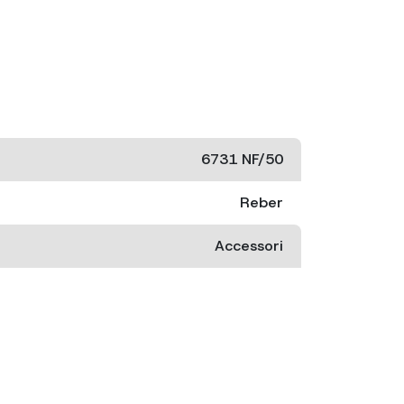
6731 NF/50
Reber
Accessori