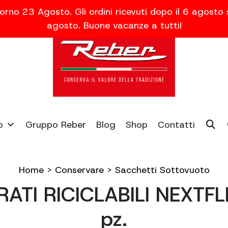
orno 23 Agosto. Gli ordini ricevuti dopo il 6 agosto
agosto. Buone vacanze a tutti!
o
Gruppo Reber
Blog
Shop
Contatti
Home
>
Conservare
>
Sacchetti Sottovuoto
ATI RICICLABILI NEXTF
pz.