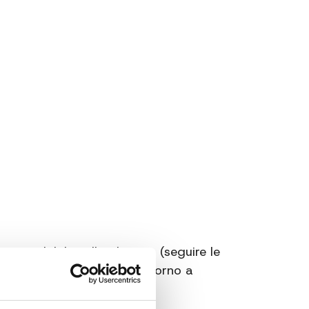
riciclabile nella plastica (seguire le
frigorifero, congelatore e forno a
e