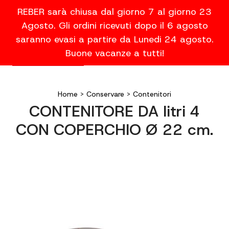
REBER sarà chiusa dal giorno 7 al giorno 23
Agosto. Gli ordini ricevuti dopo il 6 agosto
saranno evasi a partire da Lunedi 24 agosto.
Buone vacanze a tutti!
Home
>
Conservare
>
Contenitori
CONTENITORE DA litri 4
CON COPERCHIO Ø 22 cm.