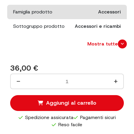
Famiglia prodotto
Accessori
Sottogruppo prodotto
Accessori e ricambi
Materiale
ABS
expand_more
Mostra tutte
Informazioni
Adatto all'uso in
extra
congelatore
36,00
€
−
+
Aggiungi al carrello
Spedizione assicurata
Pagamenti sicuri
Reso facile