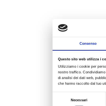
VIA PONTIDA
Consenso
TELEFONO
070 50096
Questo sito web utilizza i c
EMAIL
tandaservice@
Utilizziamo i cookie per perso
nostro traffico. Condividiamo 
di analisi dei dati web, pubbl
che hanno raccolto dal tuo uti
Selezione
Necessari
del
consenso