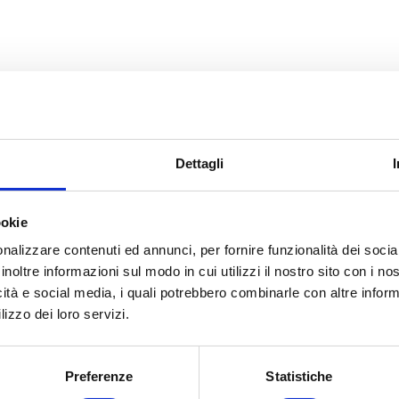
, 57 - 09134 CAGLIARI
Dettagli
4
ookie
tiscali.it
nalizzare contenuti ed annunci, per fornire funzionalità dei socia
inoltre informazioni sul modo in cui utilizzi il nostro sito con i n
icità e social media, i quali potrebbero combinarle con altre inform
lizzo dei loro servizi.
Preferenze
Statistiche