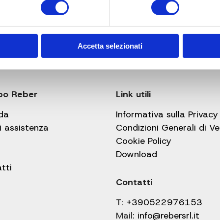
Accetta selezionati
po Reber
Link utili
da
Informativa sulla Privacy
i assistenza
Condizioni Generali di V
Cookie Policy
Download
tti
Contatti
T:
+390522976153
Mail:
info@rebersrl.it