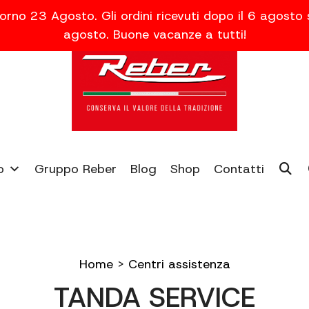
orno 23 Agosto. Gli ordini ricevuti dopo il 6 agosto
agosto. Buone vacanze a tutti!
o
Gruppo Reber
Blog
Shop
Contatti
Home
>
Centri assistenza
TANDA SERVICE