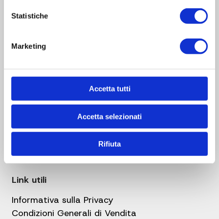
Sede Legale
Statistiche
Via Valbrina, 11
42045 Luzzara
Marketing
(Reggio Emilia) Italia
Gruppo Reber
Accetta tutti
Azienda
Centri assistenza
Accetta selezionati
Faq
Blog
Rifiuta
Contatti
Link utili
Informativa sulla Privacy
Condizioni Generali di Vendita