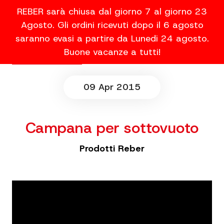
REBER sarà chiusa dal giorno 7 al giorno 23
Agosto. Gli ordini ricevuti dopo il 6 agosto
saranno evasi a partire da Lunedi 24 agosto.
Buone vacanze a tutti!
09 Apr 2015
Campana per sottovuoto
Prodotti Reber