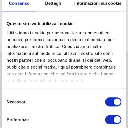
Consenso
Dettagli
Informazioni sui cookie
Navigazione
Confezionatrice
La cucina
articoli
sottovuoto
sottovuoto: ricette
Questo sito web utilizza i cookie
Salvaspesa
di pesce
Utilizziamo i cookie per personalizzare contenuti ed
annunci, per fornire funzionalità dei social media e per
analizzare il nostro traffico. Condividiamo inoltre
informazioni sul modo in cui utilizzi il nostro sito con i
nostri partner che si occupano di analisi dei dati web,
pubblicità e social media, i quali potrebbero combinarle
con altre informazioni che hai fornito loro o che hanno
raccolto dal tuo utilizzo dei loro servizi.
Sede Operativa
Selezione
Via Sanguine, 11
Necessari
del
46030 Correggioverde di Dosolo
consenso
(Mantova) Italia
Preferenze