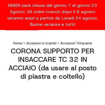
REBER sarà chiusa dal giorno 7 al giorno 23
Agosto. Gli ordini ricevuti dopo il 6 agosto
saranno evasi a partire da Lunedi 24 agosto.
Buone vacanze a tutti!
Home
>
Accessori e ricambi
>
Accessori Tritacarne
CORONA SUPPORTO PER
INSACCARE TC 32 IN
ACCIAIO (da usare al posto
di piastra e coltello)