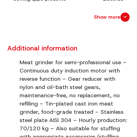
Dimensions
cm. 56x23 x 33
expand_more
Show more
Packaging
cm. 48,5x26,5 x 37
dimensions
Additional information
Net weight
19.6
Meat grinder for semi-professional use –
Production
70 ~ 120 Kg/h
Continuous duty induction motor with
reverse function – Gear reducer with
U-turn
Sì
nylon and oil-bath steel gears,
Gears
Metallo
maintenance-free, no replacement, no
refilling – Tin-plated cast iron meat
Rotation
104 g/m
grinder, food-grade treated – Stainless
speed
steel plate AISI 304 – Hourly production:
70/120 kg – Also suitable for stuffing
Supplied
Piastra diametro 8 mm. e coltello
with appropriate accessories (stuffing