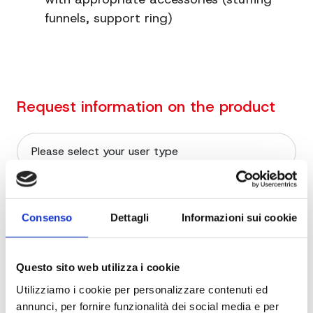
in acciaio al carbonio
funnels, support ring)
Material
Ghisa stagnata
Extra
Standard
information
Request information on the product
Consenso
Dettagli
Informazioni sui cookie
Questo sito web utilizza i cookie
Utilizziamo i cookie per personalizzare contenuti ed
annunci, per fornire funzionalità dei social media e per