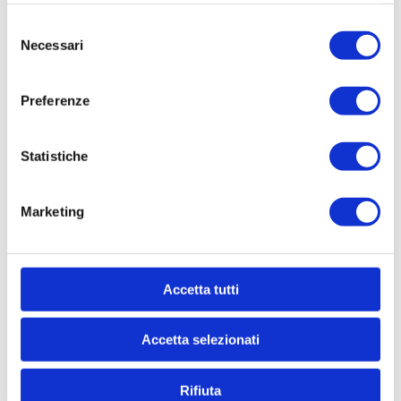
Selezione
Necessari
del
consenso
Preferenze
Statistiche
Marketing
I declare that I am of legal age and that I
Accetta tutti
have read the
Privacy Policy
Accetta selezionati
Rifiuta